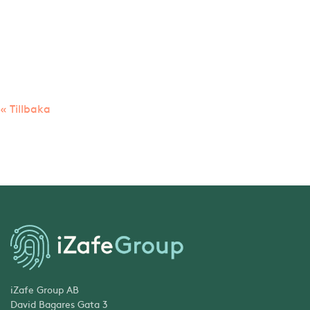
« Tillbaka
iZafe Group AB
David Bagares Gata 3