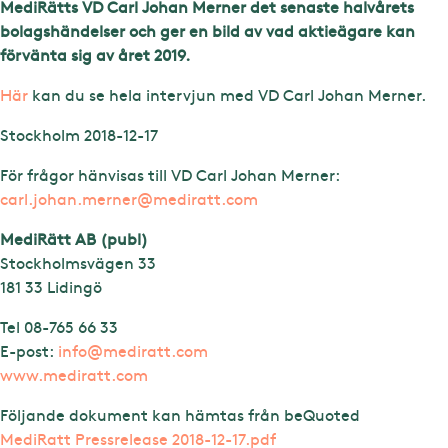
MediRätts VD Carl Johan Merner det senaste halvårets
bolagshändelser och ger en bild av vad aktieägare kan
förvänta sig av året 2019.
Här
kan du se hela intervjun med VD Carl Johan Merner.
Stockholm 2018-12-17
För frågor hänvisas till VD Carl Johan Merner:
carl.johan.merner@mediratt.com
MediRätt AB (publ)
Stockholmsvägen 33
181 33 Lidingö
Tel 08-765 66 33
E-post:
info@mediratt.com
www.mediratt.com
Följande dokument kan hämtas från beQuoted
MediRatt Pressrelease 2018-12-17.pdf