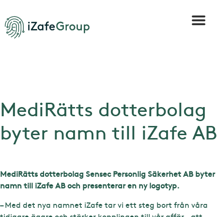
MediRätts dotterbolag
byter namn till iZafe AB
MediRätts dotterbolag Sensec Personlig Säkerhet AB byter
namn till iZafe AB och presenterar en ny logotyp.
– Med det nya namnet iZafe tar vi ett steg bort från våra
tidigare ägare och stärker kopplingen till vår affär – att