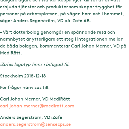
erbjuda tjänster och produkter som skapar trygghet för
personer på arbetsplatsen, på vägen hem och i hemmet,
säger Anders Segerström, VD på iZafe AB.
– Vårt dotterbolag genomgår en spännande resa och
namnbytet är ytterligare ett steg i integrationen mellan
de båda bolagen, kommenterar Carl Johan Merner, VD på
MediRätt.
iZafes logotyp finns i bifogad fil.
Stockholm 2018-12-18
För frågor hänvisas till:
Carl Johan Merner, VD MediRätt
carl.johan.merner@mediratt.com
Anders Segerström, VD iZafe
anders.segerstrom@sensecps.se