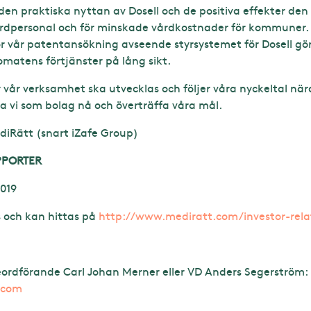
en praktiska nyttan av Dosell och de positiva effekter den
rdpersonal och för minskade vårdkostnader för kommuner. A
r vår patentansökning avseende styrsystemet för Dosell gör
atens förtjänster på lång sikt.
 vår verksamhet ska utvecklas och följer våra nyckeltal när
a vi som bolag nå och överträffa våra mål.
diRätt (snart iZafe Group)
PPORTER
2019
s och kan hittas på
http://www.mediratt.com/investor-relat
lseordförande Carl Johan Merner eller VD Anders Segerström:
.com