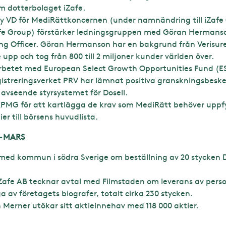
m dotterbolaget iZafe.
ny VD för MediRättkoncernen (under namnändring till iZafe
fe Group) förstärker ledningsgruppen med Göran Hermanson 
ing Officer. Göran Hermanson har en bakgrund från Verisure
pp och tog från 800 till 2 miljoner kunder världen över.
rbetet med European Select Growth Opportunities Fund (E
istreringsverket PRV har lämnat positiva granskningsbesk
avseende styrsystemet för Dosell.
MG för att kartlägga de krav som MediRätt behöver uppfyll
er till börsens huvudlista.
– MARS
ed kommun i södra Sverige om beställning av 20 stycken Dose
Zafe AB tecknar avtal med Filmstaden om leverans av pers
a av företagets biografer, totalt cirka 230 stycken.
l Johan Merner utökar sitt aktieinnehav