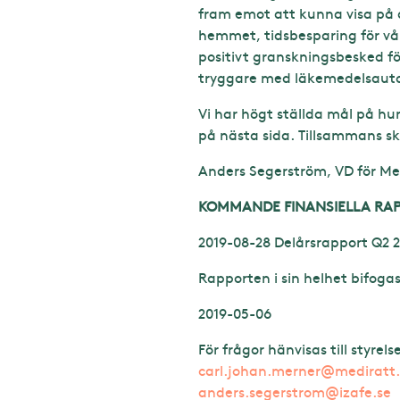
fram emot att kunna visa på d
hemmet, tidsbesparing för vå
positivt granskningsbesked fö
tryggare med läkemedelsautom
Vi har högt ställda mål på hur
på nästa sida. Tillsammans sk
Anders Segerström, VD för Me
KOMMANDE FINANSIELLA RA
2019-08-28 Delårsrapport Q2 
Rapporten i sin helhet bifoga
2019-05-06
För frågor hänvisas till styre
carl.johan.merner@mediratt
anders.segerstrom@izafe.se