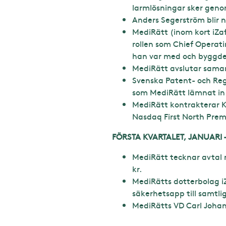
larmlösningar sker geno
Anders Segerström blir 
MediRätt (inom kort iZa
rollen som Chief Operat
han var med och byggde u
MediRätt avslutar sama
Svenska Patent- och Reg
som MediRätt lämnat in 
MediRätt kontrakterar KP
Nasdaq First North Premi
FÖRSTA KVARTALET, JANUARI 
MediRätt tecknar avtal m
kr.
MediRätts dotterbolag i
säkerhetsapp till samtlig
MediRätts VD Car