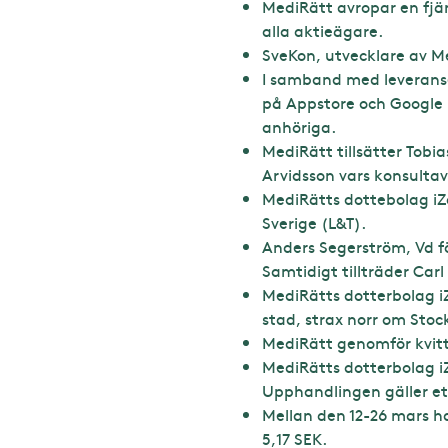
MediRätt avropar en fjär
alla aktieägare.
SveKon, utvecklare av Me
I samband med leveransen
på Appstore och Google 
anhöriga.
MediRätt tillsätter Tobi
Arvidsson vars konsultavt
MediRätts dottebolag iZa
Sverige (L&T).
Anders Segerström, Vd fö
Samtidigt tillträder Ca
MediRätts dotterbolag i
stad, strax norr om Sto
MediRätt genomför kvittn
MediRätts dotterbolag 
Upphandlingen gäller et
Mellan den 12-26 mars ha
5,17 SEK.