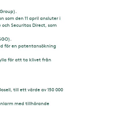
 Group).
som den 11 april ansluter i
 och Securitas Direct, som
SGO).
ed för en patentansökning
a för att ta klivet från
ll, till ett värde av 150 000
onlarm med tillhörande
 med 118 000 aktier.