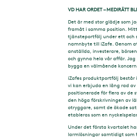
VD HAR ORDET – MEDIRÄTT BLI
Det är med stor glädje som jag
framåt i samma position. Mitt
tjänsteportfölj under ett och
namnbyte till iZafe. Genom a
anställda, investerare, börse
och gynna hela vår affär. Jag
bygga en välmående koncern
iZafes produktportfölj bestå
vi kan erbjuda en lång rad av
positionerade för flera av de
den höga förskrivningen av lä
otryggare, samt de ökade sats
etableras som en nyckelspela
Under det första kvartalet ha
larmlösningar samtidigt som f