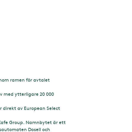
inom ramen för avtalet
v med ytterligare 20 000
r direkt av European Select
iZafe Group. Namnbytet är ett
lsautomaten Dosell och