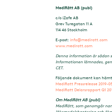
MediRätt AB (publ)
c/o iZafe AB
Grev Turegatan 11 A
114 46 Stockholm
E-post:
info@mediratt.com
www.mediratt.com
Denna information är sådan s
Informationen lämnades, geno
CET.
Följande dokument kan hämt
MediRatt Pressrelease 2019-0
MediRatt Delarsrapport Q1 20
Om MediRätt AB (publ)
MediRätt, som genomgår namnby
läkemedelshantering och ökad