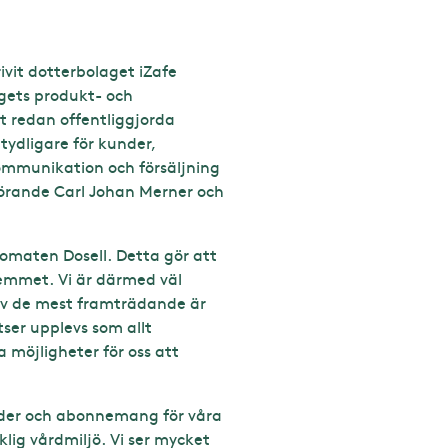
ivit dotterbolaget iZafe
agets produkt- och
t redan offentliggjorda
ydligare för kunder,
kommunikation och försäljning
dförande Carl Johan Merner och
omaten Dosell. Detta gör att
hemmet. Vi är därmed väl
 av de mest framträdande är
ser upplevs som allt
 möjligheter för oss att
under och abonnemang för våra
lig vårdmiljö. Vi ser mycket