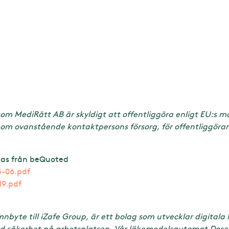
om MediRätt AB är skyldigt att offentliggöra enligt EU:s 
m ovanstående kontaktpersons försorg, för offentliggöran
as från beQuoted
5-06.pdf
19.pdf
te till iZafe Group, är ett bolag som utvecklar digitala l
 säkerhet på arbetsplatsen. Vår läkemedelsautomat Dosell