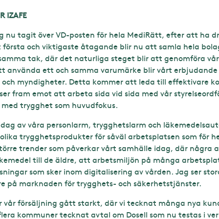
R IZAFE
 nu tagit över VD-posten för hela MediRätt, efter att ha dr
 första och viktigaste åtagande blir nu att samla hela bol
 samma tak, där det naturliga steget blir att genomföra vår
tt använda ett och samma varumärke blir vårt erbjudande t
n och myndigheter. Detta kommer att leda till effektivare 
 ser fram emot att arbeta sida vid sida med vår styrelseor
 med trygghet som huvudfokus.
r idag av våra personlarm, trygghetslarm och läkemedelsaut
 olika trygghetsprodukter för såväl arbetsplatsen som för 
 större trender som påverkar vårt samhälle idag, där några
kemedel till de äldre, att arbetsmiljön på många arbetsplat
ningar som sker inom digitalisering av vården. Jag ser stora
re på marknaden för trygghets- och säkerhetstjänster.
r vår försäljning gått starkt, där vi tecknat många nya k
lera kommuner tecknat avtal om Dosell som nu testas i verk