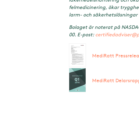
felmedicinering, ökar trygghe
larm- och säkerhetslösningar 
Bolaget är noterat på NASDAQ 
00. E-post:
certifiedadviser@
MediRatt Pressrelea
MediRatt Delarsrapp