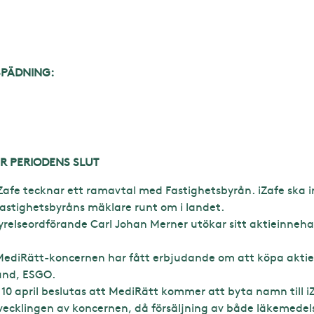
SPÄDNING:
R PERIODENS SLUT
Zafe tecknar ett ramavtal med Fastighetsbyrån. iZafe ska 
Fastighetsbyråns mäklare runt om i landet.
relseordförande Carl Johan Merner utökar sitt aktieinneha
i MediRätt-koncernen har fått erbjudande om att köpa aktie
und, ESGO.
0 april beslutas att MediRätt kommer att byta namn till 
utvecklingen av koncernen, då försäljning av både läkemede