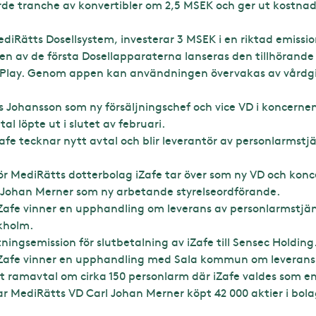
de tranche av konvertibler om 2,5 MSEK och ger ut kostnads
diRätts Dosellsystem, investerar 3 MSEK i en riktad emissio
 av de första Dosellapparaterna lanseras den tillhörande m
Play. Genom appen kan användningen övervakas av vårdgiv
as Johansson som ny försäljningschef och vice VD i koncerne
al löpte ut i slutet av februari.
fe tecknar nytt avtal och blir leverantör av personlarmstjäns
r MediRätts dotterbolag iZafe tar över som ny VD och konce
rl Johan Merner som ny arbetande styrelseordförande.
Zafe vinner en upphandling om leverans av personlarmstjän
ckholm.
ingsemission för slutbetalning av iZafe till Sensec Holding
iZafe vinner en upphandling med Sala kommun om leverans
t ramavtal om cirka 150 personlarm där iZafe valdes som e
r MediRätts VD Carl Johan Merner köpt 42 000 aktier i bola