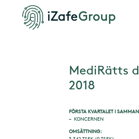
MediRätts d
2018
FÖRSTA KVARTALET I SAMMA
– KONCERNEN
OMSÄTTNING:
3 342 TSEK (0 TSEK)