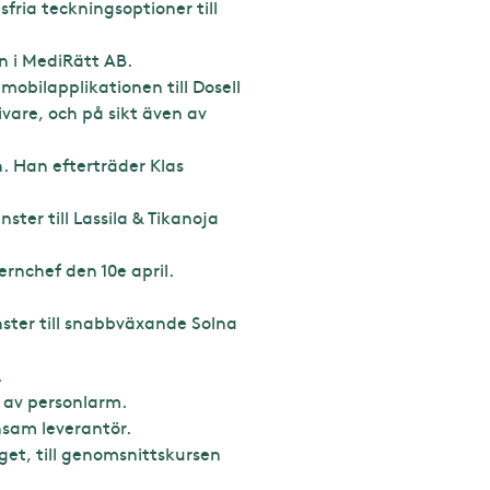
fria teckningsoptioner till
n i MediRätt AB.
obilapplikationen till Dosell
are, och på sikt även av
n. Han efterträder Klas
ter till Lassila & Tikanoja
rnchef den 10e april.
ster till snabbväxande Solna
.
 av personlarm.
nsam leverantör.
get, till genomsnittskursen