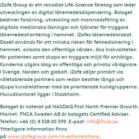
iZafe Group är ett renodlat Life-Science företag som leder
utvecklingen av digital läkemedelsdispensering. Bolaget
bedriver forskning, utveckling och marknadsföring av
digitala medicinska lösningar och tjänster för tryggare
läkemedelshantering i hemmet. iZafes läkemedelsrobot
Dosell används för att minska risken för felmedicinering i
hemmet, avlasta den offentliga vården, öka livskvaliteten
för patienten samt skapa en tryggare miljö för anhöriga.
Kunderna utgörs idag av offentliga och privata vårdgivare
i Sverige, Norden och globalt. iZafe säljer primärt via
väletablerade partners som redan besitter långa och
djupa kundrelationer med de prioriterade kundgrupperna.
Huvudkontoret ligger i Stockholm.
Bolaget är noterat på NASDAQ First North Premier Growth
Market. FNCA Sweden AB är bolagets Certified Adviser.
Telefon: +46 (0) 8 528 00 399. E-post:
info@fnca.se
.
Ytterligare information finns
på
www.izafegroup.com/investorrelations
.