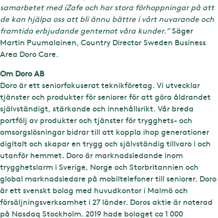
samarbetet med iZafe och har stora förhoppningar på att
de kan hjälpa oss att bli ännu bättre i vårt nuvarande och
framtida erbjudande gentemot våra kunder.“
Säger
Martin Puumalainen, Country Director Sweden Business
Area Doro Care.
Om Doro AB
Doro är ett seniorfokuserat teknikföretag. Vi utvecklar
tjänster och produkter för seniorer för att göra åldrandet
självständigt, stärkande och innehållsrikt. Vår breda
portfölj av produkter och tjänster för trygghets- och
omsorgslösningar bidrar till att koppla ihop generationer
digitalt och skapar en trygg och självständig tillvaro i och
utanför hemmet. Doro är marknadsledande inom
trygghetslarm i Sverige, Norge och Storbritannien och
global marknadsledare på mobiltelefoner till seniorer. Doro
är ett svenskt bolag med huvudkontor i Malmö och
försäljningsverksamhet i 27 länder. Doros aktie är noterad
på Nasdaq Stockholm. 2019 hade bolaget ca 1 000