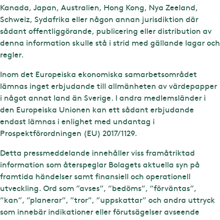
Kanada, Japan, Australien, Hong Kong, Nya Zeeland,
Schweiz, Sydafrika eller någon annan jurisdiktion där
sådant offentliggörande, publicering eller distribution av
denna information skulle stå i strid med gällande lagar och
regler.
Inom det Europeiska ekonomiska samarbetsområdet
lämnas inget erbjudande till allmänheten av värdepapper
i något annat land än Sverige. I andra medlemsländer i
den Europeiska Unionen kan ett sådant erbjudande
endast lämnas i enlighet med undantag i
Prospektförordningen (EU) 2017/1129.
Detta pressmeddelande innehåller viss framåtriktad
information som återspeglar Bolagets aktuella syn på
framtida händelser samt finansiell och operationell
utveckling. Ord som ”avses”, ”bedöms”, ”förväntas”,
”kan”, ”planerar”, ”tror”, ”uppskattar” och andra uttryck
som innebär indikationer eller förutsägelser avseende