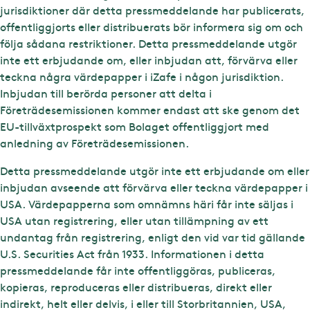
jurisdiktioner där detta pressmeddelande har publicerats,
offentliggjorts eller distribuerats bör informera sig om och
följa sådana restriktioner. Detta pressmeddelande utgör
inte ett erbjudande om, eller inbjudan att, förvärva eller
teckna några värdepapper i iZafe i någon jurisdiktion.
Inbjudan till berörda personer att delta i
Företrädesemissionen kommer endast att ske genom det
EU-tillväxtprospekt som Bolaget offentliggjort med
anledning av Företrädesemissionen.
Detta pressmeddelande utgör inte ett erbjudande om eller
inbjudan avseende att förvärva eller teckna värdepapper i
USA. Värdepapperna som omnämns häri får inte säljas i
USA utan registrering, eller utan tillämpning av ett
undantag från registrering, enligt den vid var tid gällande
U.S. Securities Act från 1933. Informationen i detta
pressmeddelande får inte offentliggöras, publiceras,
kopieras, reproduceras eller distribueras, direkt eller
indirekt, helt eller delvis, i eller till Storbritannien, USA,