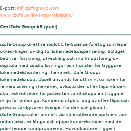
E-post:
ir@izafegroup.com
www.izafe.se/investor-relations/
Om iZafe Group AB (publ)
iZafe Group är ett renodlat Life-Science företag som leder
utvecklingen av digital läkemedelsdispensering. Bolaget
bedriver forskning, utveckling och marknadsföring av
digitala medicinska lösningar och tjänster för tryggare
läkemedelshantering i hemmet. iZafe Groups
läkemedelsrobot Dosell används för att minska risken för
felmedicinering i hemmet, avlasta den offentliga vården,
öka livskvaliteten för patienten samt skapa en tryggare
miljö för anhöriga. Kunderna utgörs idag av offentliga och
privata vårdgivare i Sverige, Norden och globalt.
iZafe Group säljer primärt via väletablerade partners som
redan besitter långa och djupa kundrelationer med de
prioriterade kundgrupperna. Huvudkontoret ligger i