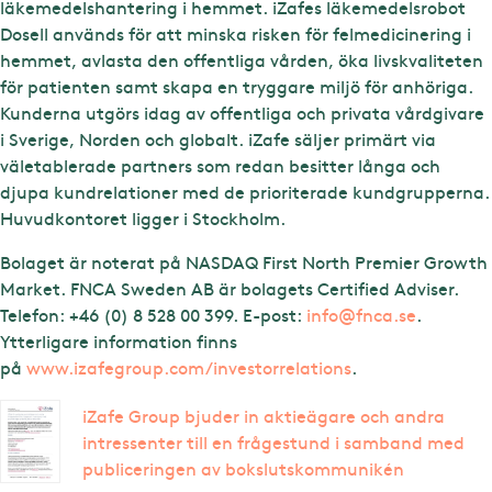
läkemedelshantering i hemmet. iZafes läkemedelsrobot
Dosell används för att minska risken för felmedicinering i
hemmet, avlasta den offentliga vården, öka livskvaliteten
för patienten samt skapa en tryggare miljö för anhöriga.
Kunderna utgörs idag av offentliga och privata vårdgivare
i Sverige, Norden och globalt. iZafe säljer primärt via
väletablerade partners som redan besitter långa och
djupa kundrelationer med de prioriterade kundgrupperna.
Huvudkontoret ligger i Stockholm.
Bolaget är noterat på NASDAQ First North Premier Growth
Market. FNCA Sweden AB är bolagets Certified Adviser.
Telefon: +46 (0) 8 528 00 399. E-post:
info@fnca.se
.
Ytterligare information finns
på
www.izafegroup.com/investorrelations
.
iZafe Group bjuder in aktieägare och andra
intressenter till en frågestund i samband med
publiceringen av bokslutskommunikén