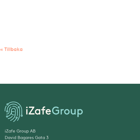
« Tillbaka
iZafe Group AB
David Bagares Gata 3