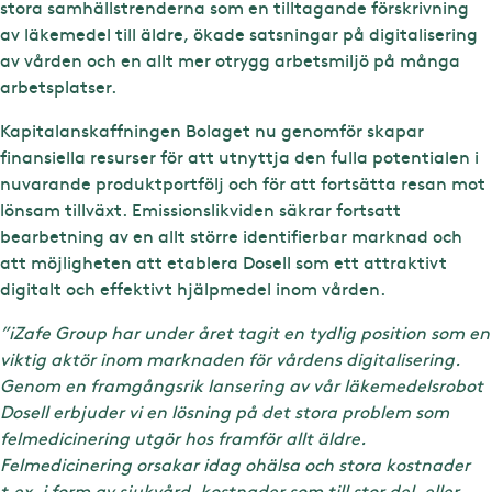
stora samhällstrenderna som en tilltagande förskrivning
av läkemedel till äldre, ökade satsningar på digitalisering
av vården och en allt mer otrygg arbetsmiljö på många
arbetsplatser.
Kapitalanskaffningen Bolaget nu genomför skapar
finansiella resurser för att utnyttja den fulla potentialen i
nuvarande produktportfölj och för att fortsätta resan mot
lönsam tillväxt. Emissionslikviden säkrar fortsatt
bearbetning av en allt större identifierbar marknad och
att möjligheten att etablera Dosell som ett attraktivt
digitalt och effektivt hjälpmedel inom vården.
”iZafe Group har under året tagit en tydlig position som en
viktig aktör inom marknaden för vårdens digitalisering.
Genom en framgångsrik lansering av vår läkemedelsrobot
Dosell erbjuder vi en lösning på det stora problem som
felmedicinering utgör hos framför allt äldre.
Felmedicinering orsakar idag ohälsa och stora kostnader
t.ex. i form av sjukvård, kostnader som till stor del, eller