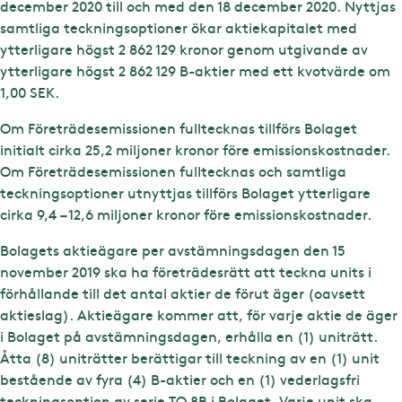
december 2020 till och med den 18 december 2020. Nyttjas
samtliga teckningsoptioner ökar aktiekapitalet med
ytterligare högst 2 862 129 kronor genom utgivande av
ytterligare högst 2 862 129 B-aktier med ett kvotvärde om
1,00 SEK.
Om Företrädesemissionen fulltecknas tillförs Bolaget
initialt cirka 25,2 miljoner kronor före emissionskostnader.
Om Företrädesemissionen fulltecknas och samtliga
teckningsoptioner utnyttjas tillförs Bolaget ytterligare
cirka 9,4 – 12,6 miljoner kronor före emissionskostnader.
Bolagets aktieägare per avstämningsdagen den 15
november 2019 ska ha företrädesrätt att teckna units i
förhållande till det antal aktier de förut äger (oavsett
aktieslag). Aktieägare kommer att, för varje aktie de äger
i Bolaget på avstämningsdagen, erhålla en (1) uniträtt.
Åtta (8) uniträtter berättigar till teckning av en (1) unit
bestående av fyra (4) B-aktier och en (1) vederlagsfri
teckningsoption av serie TO 8B i Bolaget. Varje unit ska