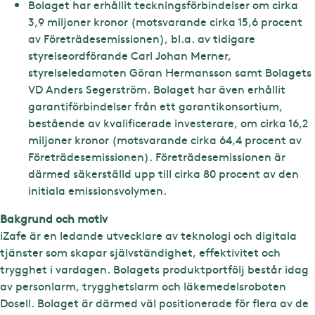
Bolaget har erhållit teckningsförbindelser om cirka
3,9 miljoner kronor (motsvarande cirka 15,6 procent
av Företrädesemissionen), bl.a. av tidigare
styrelseordförande Carl Johan Merner,
styrelseledamoten Göran Hermansson samt Bolagets
VD Anders Segerström. Bolaget har även erhållit
garantiförbindelser från ett garantikonsortium,
bestående av kvalificerade investerare, om cirka 16,2
miljoner kronor (motsvarande cirka 64,4 procent av
Företrädesemissionen). Företrädesemissionen är
därmed säkerställd upp till cirka 80 procent av den
initiala emissionsvolymen.
Bakgrund och motiv
iZafe är en ledande utvecklare av teknologi och digitala
tjänster som skapar självständighet, effektivitet och
trygghet i vardagen. Bolagets produktportfölj består idag
av personlarm, trygghetslarm och läkemedelsroboten
Dosell. Bolaget är därmed väl positionerade för flera av de