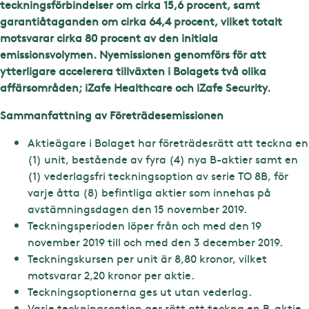
teckningsförbindelser om
cirka
15,6
procent, samt
garantiåtaganden om
cirka
64,4
procent, vilket totalt
motsvarar
cirka
80
procent av den initiala
emissionsvolymen.
Nyemissionen genomförs för att
ytterligare accelerera tillväxten i Bolagets två olika
affärsområden;
iZafe Healthcare och
iZafe
Security.
Sammanfattning av Företrädesemissionen
Aktieägare i Bolaget har företrädesrätt att teckna en
(1) unit, bestående av fyra (4) nya B-aktier samt en
(1) vederlagsfri teckningsoption av serie TO 8B, för
varje åtta (8) befintliga aktier som innehas på
avstämningsdagen den 15 november 2019.
Teckningsperioden löper från och med den 19
november 2019 till och med den 3 december 2019.
Teckningskursen per unit är 8,80 kronor, vilket
motsvarar 2,20 kronor per aktie.
Teckningsoptionerna ges ut utan vederlag.
Varje teckningsoption ger rätt att teckna en B-aktie