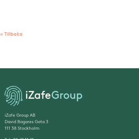
« Tillbaka
iZafe Group AB
David Bagares Gata 3
111 38 Stockholm