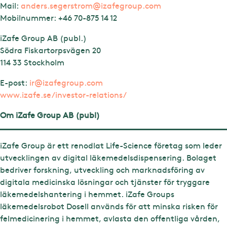
Mail:
anders.segerstrom@izafegroup.com
Mobilnummer:
+46 70-875 14 12
iZafe Group AB (publ.)
Södra Fiskartorpsvägen 20
114 33 Stockholm
E-post:
ir@izafegroup.com
www.izafe.se/investor-relations/
Om iZafe Group AB (publ)
iZafe Group är ett renodlat Life-Science företag som leder
utvecklingen av digital läkemedelsdispensering. Bolaget
bedriver forskning, utveckling och marknadsföring av
digitala medicinska lösningar och tjänster för tryggare
läkemedelshantering i hemmet. iZafe Groups
läkemedelsrobot Dosell används för att minska risken för
felmedicinering i hemmet, avlasta den offentliga vården,