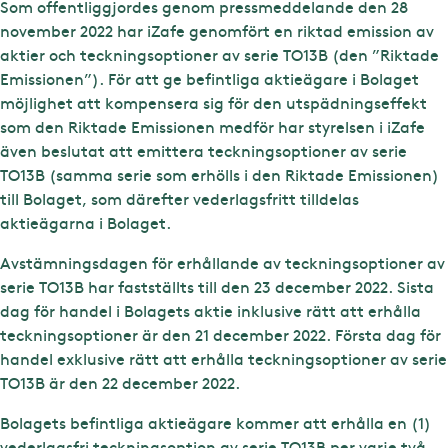
Som offentliggjordes genom pressmeddelande den 28
november 2022 har iZafe genomfört en riktad emission av
aktier och teckningsoptioner av serie TO13B (den ”Riktade
Emissionen”). För att ge befintliga aktieägare i Bolaget
möjlighet att kompensera sig för den utspädningseffekt
som den Riktade Emissionen medför har styrelsen i iZafe
även beslutat att emittera teckningsoptioner av serie
TO13B (samma serie som erhölls i den Riktade Emissionen)
till Bolaget, som därefter vederlagsfritt tilldelas
aktieägarna i Bolaget.
Avstämningsdagen för erhållande av teckningsoptioner av
serie TO13B har fastställts till den 23 december 2022. Sista
dag för handel i Bolagets aktie inklusive rätt att erhålla
teckningsoptioner är den 21 december 2022. Första dag för
handel exklusive rätt att erhålla teckningsoptioner av serie
TO13B är den 22 december 2022.
Bolagets befintliga aktieägare kommer att erhålla en (1)
vederlagsfri teckningsoption av serie TO13B per varje två