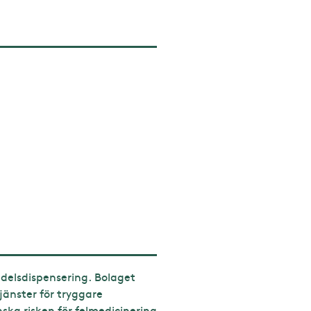
edelsdispensering. Bolaget
jänster för tryggare
ka risken för felmedicinering