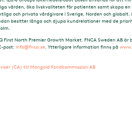
iga vården, öka livskvaliteten för patienten samt skapa en 
liga och privata vårdgivare i Sverige, Norden och globalt. 
edan besitter långa och djupa kundrelationer med de prio
holm.
 First North Premier Growth Market. FNCA Sweden AB är bo
 E-post:
info@fnca.se
. Ytterligare information finns på
www.i
dviser (CA) till Mangold Fondkommission AB