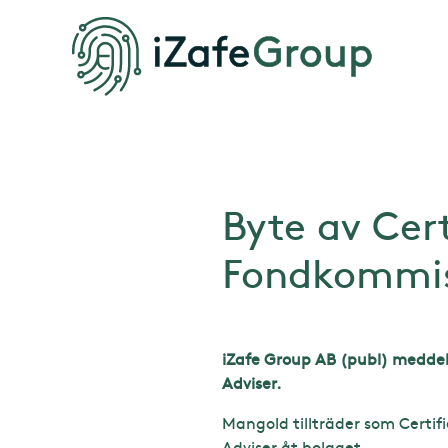
Byte av Cert
Fondkommis
iZafe Group AB (publ) meddel
Adviser.
Mangold tillträder som Certifi
Adviser åt bolaget.