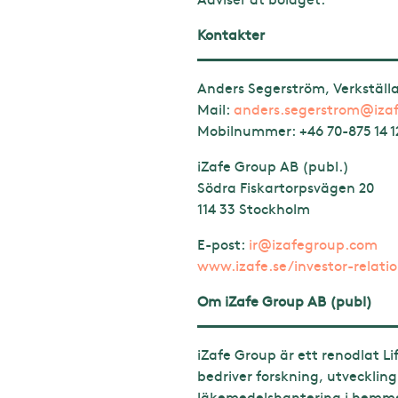
Kontakter
Anders Segerström, Verkställ
Mail:
anders.segerstrom@iza
Mobilnummer:
+46 70-875 14 1
iZafe Group AB (publ.)
Södra Fiskartorpsvägen 20
114 33 Stockholm
E-post:
ir@izafegroup.com
www.izafe.se/investor-relati
Om iZafe Group AB (publ)
iZafe Group är ett renodlat L
bedriver forskning, utvecklin
läkemedelshantering i hemmet