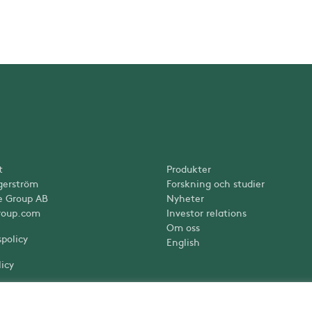
t
Produkter
gerström
Forskning och studier
e Group AB
Nyheter
roup.com
Investor relations
Om oss
spolicy
English
icy