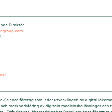
ande Direktör
fegroup.com
2
ons/
ife-Science företag som leder utvecklingen av digital läkem
g och marknadsföring av digitala medicinska lösningar och t
. iZafe Groups läkemedelsrobot Dosell används för att mins