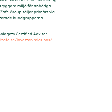
tryggare miljö för anhöriga.
iZafe Group säljer primärt via
riterade kundgrupperna.
lagets Certified Adviser.
zafe.se/investor-relations/
.