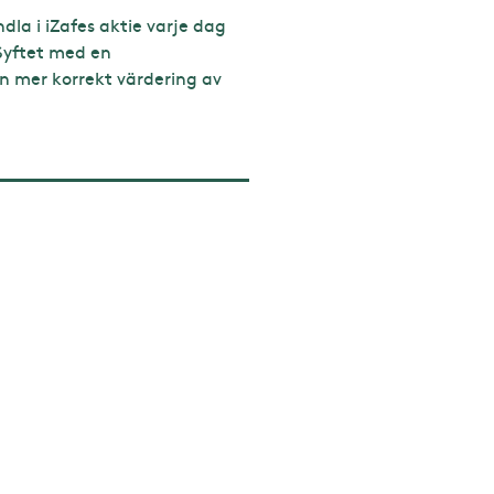
la i iZafes aktie varje dag
 Syftet med en
r en mer korrekt värdering av