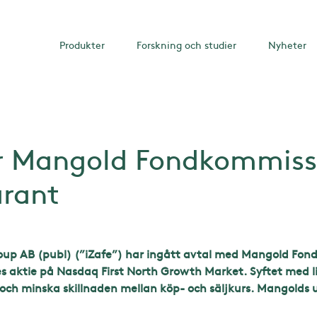
Produkter
Forskning och studier
Nyheter
tar Mangold Fondkommis
arant
oup AB (publ) (”iZafe”) har ingått avtal med Mangold Fo
fes aktie på Nasdaq First North Growth Market. Syftet med li
en och minska skillnaden mellan köp- och säljkurs. Mangold