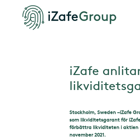
iZafe anli
likviditetsg
Stockholm, Sweden –iZafe Gr
som likviditetsgarant för iZa
förbättra likviditeten i akti
november 2021.