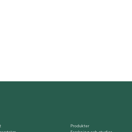
t
Produkter
gerström
Forskning och studier