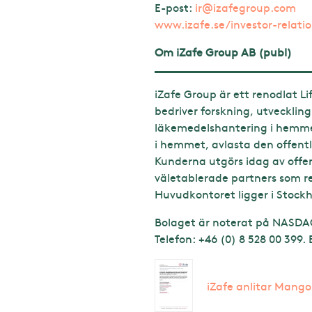
E-post:
ir@izafegroup.com
www.izafe.se/investor-relati
Om iZafe Group AB (publ)
iZafe Group är ett renodlat L
bedriver forskning, utvecklin
läkemedelshantering i hemmet
i hemmet, avlasta den offentl
Kunderna utgörs idag av offent
väletablerade partners som r
Huvudkontoret ligger i Stock
Bolaget är noterat på NASDAQ
Telefon: +46 (0) 8 528 00 399.
iZafe anlitar Mango