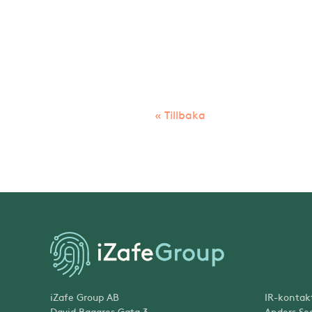
« Tillbaka
iZafe Group AB
IR-kontak
David Bagares Gata 3
Anders Se