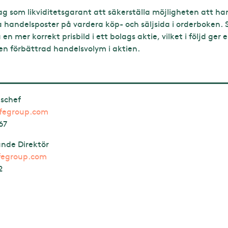
 som likviditetsgarant att säkerställa möjligheten att hand
a handelsposter på vardera köp- och säljsida i orderboken.
 en mer korrekt prisbild i ett bolags aktie, vilket i följd ge
 en förbättrad handelsvolym i aktien.
dschef
afegroup.com
67
ande Direktör
fegroup.com
2