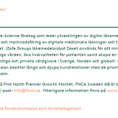
ons/
ife-Science företag som leder utvecklingen av digital läkem
g och marknadsföring av digitala medicinska lösningar och t
. iZafe Groups läkemedelsrobot Dosell används för att mins
iga vården, öka livskvaliteten för patienten samt skapa en 
liga och privata vårdgivare i Sverige, Norden och globalt. 
edan besitter långa och djupa kundrelationer med de prio
holm.
 First North Premier Growth Market. FNCA Sweden AB är bo
 E-post:
info@fnca.se
. Ytterligare information finns på
www.i
ld Fondkommission som likviditetsgarant