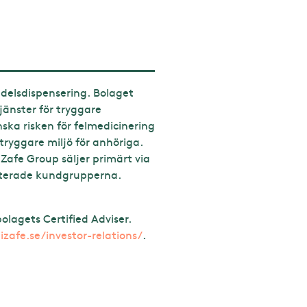
edelsdispensering. Bolaget
jänster för tryggare
ka risken för felmedicinering
tryggare miljö för anhöriga.
iZafe Group säljer primärt via
riterade kundgrupperna.
lagets Certified Adviser.
zafe.se/investor-relations/
.