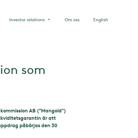
Investor relations
Om oss
English
sion som
ndkommission AB ("Mangold")
kviditetsgarantin är att
s uppdrag påbörjas den 30