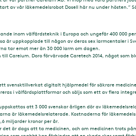
art av vår läkemedelsrobot Dosell här nu under hösten.” 
nde inom välfärdsteknik i Europa och ungefär 400 000 per
essa är uppkopplade till någon av deras sex larmcentaler i S
rna tar emot mer än 30 000 larm om dagen.
 till Careium. Doro förvärvade Caretech 2014, något som bl
tt svensktillverkat digitalt hjälpmedel för säkrare medici
eras i välfärdsplattformar och säljs som ett av flera integ
ppskattas att 3 000 svenskar årligen dör av läkemedelsrel
arna är läkemedelsrelaterade. Kostnaderna för läkemedels
,6 miljarder kronor per år.
r det är dags att ta medicinen, och om medicinen trots påm
öriga som snabbt kan förhindra att en skada sker samt för