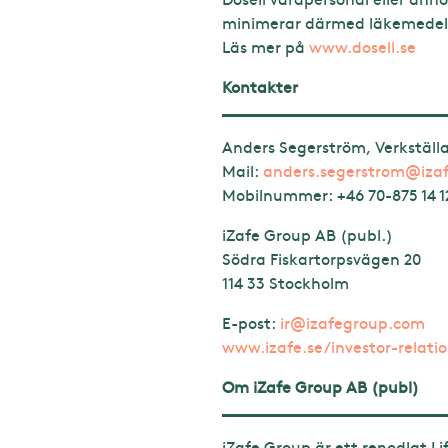
minimerar därmed läkemedels
Läs mer på
www.dosell.se
Kontakter
Anders Segerström, Verkställ
Mail:
anders.segerstrom@iza
Mobilnummer:
+46 70-875 14 1
iZafe Group AB (publ.)
Södra Fiskartorpsvägen 20
114 33 Stockholm
E-post:
ir@izafegroup.com
www.izafe.se/investor-relati
Om iZafe Group AB (publ)
iZafe Group är ett renodlat L