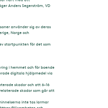
Säger Anders Segerström, VD
soner använder sig av deras
verige, Norge och
ev startpunkten för det som
nering i hemmet och för boende
rerade digitala hjälpmedel via
aterade skador och att 6–16
relaterade skador som går att
innelserna inte tas larmar
bättrar följsamheten och