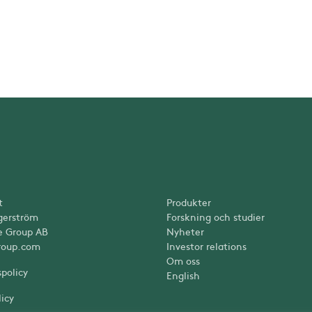
t
Produkter
gerström
Forskning och studier
e Group AB
Nyheter
roup.com
Investor relations
Om oss
spolicy
English
icy