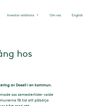
Investor relations
Om oss
English
ång hos
ering av Dosell i en kommun.
made oss semestertider valde
mmunerna få tid att påbörja
bar hårt med att