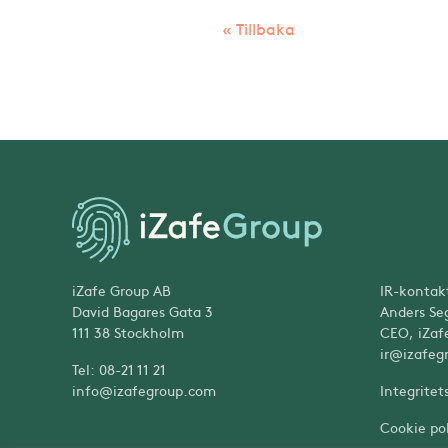
« Tillbaka
iZafe Group AB
IR-kontak
David Bagares Gata 3
Anders Se
111 38 Stockholm
CEO, iZaf
ir@izafeg
Tel: 08-21 11 21
info@izafegroup.com
Integritet
Cookie pol