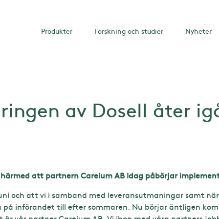
Produkter
Forskning och studier
Nyheter
ingen av Dosell åter ig
 härmed att partnern Careium AB idag påbörjar implement
uni och att vi i samband med leveransutmaningar samt när
 på införandet till efter sommaren. Nu börjar äntligen ko
t är vår partner Careium AB. Vi ihop med våra partners job