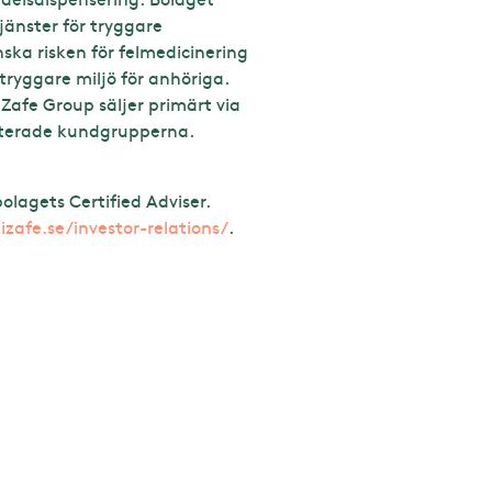
jänster för tryggare
ka risken för felmedicinering
tryggare miljö för anhöriga.
iZafe Group säljer primärt via
riterade kundgrupperna.
lagets Certified Adviser.
zafe.se/investor-relations/
.