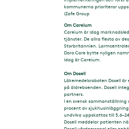
kommunerna prioriterar uppst
iZafe Group
Om Careium
Careium är idag marknadsleda
tjänster. De allra flesta av d
Storbritannien. Larmcentrale
Doro Care bytte nyligen namn
idag är Careium.
Om Dosell
Läkemedelsroboten Dosell är e
på äldreboenden. Dosell integr
partners.
I en svensk sammanställning u
procent av sjukhusinläggning
undvika uppskattas till 5,6–24
Dosell meddelar patienten nä
Dosell vårdpersonal eller anh