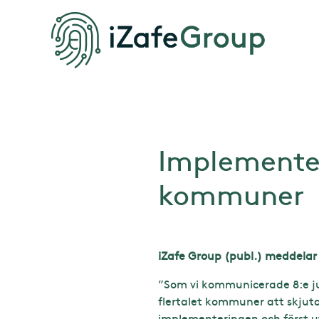
Implementer
kommuner
iZafe Group (publ.) meddelar
”Som vi kommunicerade 8:e j
flertalet kommuner att skjuta
implementeringen och först u