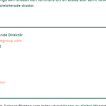
relaterade skador.
ande Direktör
fegroup.com
2
ons/
ife-Science företag som leder utvecklingen av digital läkem