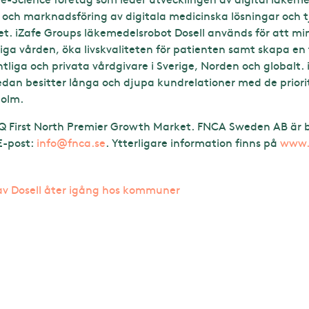
g och marknadsföring av digitala medicinska lösningar och t
. iZafe Groups läkemedelsrobot Dosell används för att mins
iga vården, öka livskvaliteten för patienten samt skapa en 
liga och privata vårdgivare i Sverige, Norden och globalt. 
edan besitter långa och djupa kundrelationer med de prio
holm.
 First North Premier Growth Market. FNCA Sweden AB är bo
 E-post:
info@fnca.se
. Ytterligare information finns på
www.i
v Dosell åter igång hos kommuner