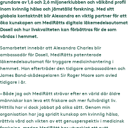
grundare av 1,6 och 2,6 miljonerklubben och välkänd profil
inom kvinnlig hälsa och jämställd forskning. Med sitt
globala kontaktnät blir Alexandra en viktig partner för att
öka kunskapen om MediRätts digitala läkemedelsautomat
Dosell och hur livskvaliteten kan förbättras för de som
vårdas i hemmet.
Samarbetet innebär att Alexandra Charles blir
ambassadör för Dosell, MediRätts patenterade
läkemedelsautomat för tryggare medicinhantering i
hemmet. Hon efterträder den tidigare ambassadören och
James Bond-skådespelaren Sir Roger Moore som avled
tidigare i år.
– Både jag och MediRätt strävar efter en värld där äldre
människor kan leva ett friskare och mer fullvärdigt liv.
Hittills har vi dock jobbat på olika sätt. Genom min
organisation har jag spridit kunskap om kvinnlig hälsa,
rättvis vård och vikten av ett genusperspektiv i medicinsk
forskning, medan MediRätt har utvecklat ett nytt