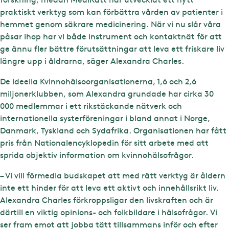
praktiskt verktyg som kan förbättra vården av patienter i
hemmet genom säkrare medicinering. När vi nu slår våra
påsar ihop har vi både instrument och kontaktnät för att
ge ännu fler bättre förutsättningar att leva ett friskare liv
längre upp i åldrarna, säger Alexandra Charles.
De ideella Kvinnohälsoorganisationerna, 1,6 och 2,6
miljonerklubben, som Alexandra grundade har cirka 30
000 medlemmar i ett rikstäckande nätverk och
internationella systerföreningar i bland annat i Norge,
Danmark, Tyskland och Sydafrika. Organisationen har fått
pris från Nationalencyklopedin för sitt arbete med att
sprida objektiv information om kvinnohälsofrågor.
– Vi vill förmedla budskapet att med rätt verktyg är åldern
inte ett hinder för att leva ett aktivt och innehållsrikt liv.
Alexandra Charles förkroppsligar den livskraften och är
därtill en viktig opinions- och folkbildare i hälsofrågor. Vi
ser fram emot att jobba tätt tillsammans inför och efter