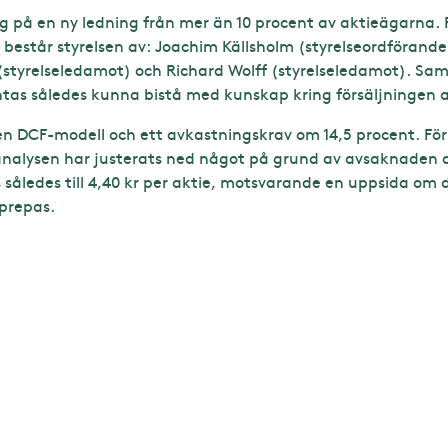
slag på en ny ledning från mer än 10 procent av aktieägarna
2 består styrelsen av: Joachim Källsholm (styrelseordföran
(styrelseledamot) och Richard Wolff (styrelseledamot). Sa
tas således kunna bistå med kunskap kring försäljningen a
n DCF-modell och ett avkastningskrav om 14,5 procent. Fö
analysen har justerats ned något på grund av avsaknaden a
 således till 4,40 kr per aktie, motsvarande en uppsida om 
prepas.