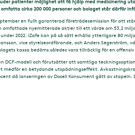
er patienter möjlighet att få hjälp med medicinering uta
mfatta cirka 200 000 personer och bolaget står därför inf
tember en fullt garanterad företrädesemission för att st
 omfattade nyemitterade aktier till ett värde om 53,2 milj
nder 2022. iZafe kan på så sätt erhålla ytterligare 80 miljon
sson, vice styrelseordförande, och Anders Segerström, vd 
olagets kassa bedöms således vara tillräcklig för en offensi
n DCF-modell och förutsätter att samtliga teckningsoptione
lket medför en betydande utspädningseffekt. Avkastningskra
 procent då lanseringen av Dosell Konsument gått av stapeln. 