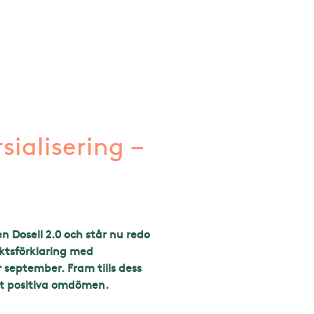
ialisering –
 Dosell 2.0 och står nu redo
iktsförklaring med
eptember. Fram tills dess
git positiva omdömen.