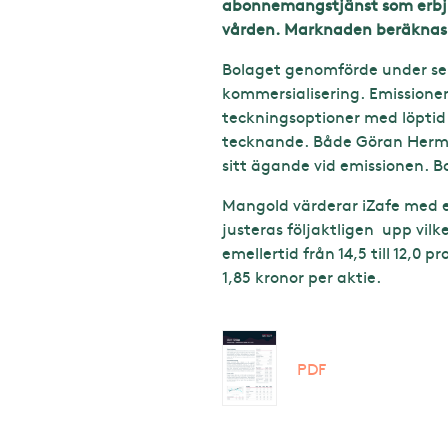
abonnemangstjänst som erbjud
vården. Marknaden beräknas o
Bolaget genomförde under sep
kommersialisering. Emissionen
teckningsoptioner med löptid u
tecknande. Både Göran Herman
sitt ägande vid emissionen. B
Mangold värderar iZafe med e
justeras följaktligen upp vi
emellertid från 14,5 till 12,0
1,85 kronor per aktie.
PDF