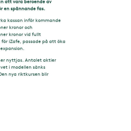
n att vara beroende av
ör en spännande fas.
ärka kassan inför kommande
oner kronor och
er kronor vid fullt
för iZafe, passade på att öka
v expansion.
r nyttjas. Antalet aktier
vet i modellen sänks
Den nya riktkursen blir