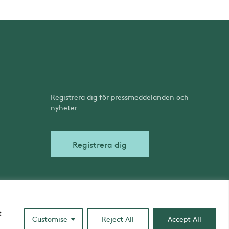
Registrera dig för pressmeddelanden och
nyheter
Registrera dig
t
Customise
Reject All
Accept All