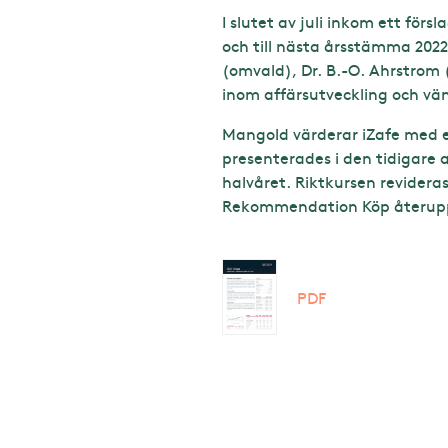
I slutet av juli inkom ett för
och till nästa årsstämma 202
(omvald), Dr. B.-O. Ahrstrom 
inom affärsutveckling och vän
Mangold värderar iZafe med e
presenterades i den tidigare 
halvåret. Riktkursen revideras
Rekommendation Köp återup
PDF