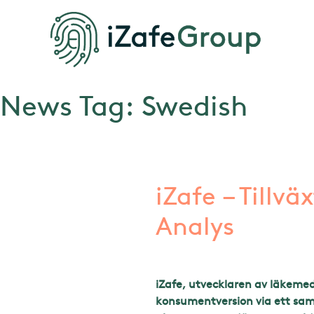
News Tag:
Swedish
iZafe – Tillvä
Analys
iZafe, utvecklaren av läkemed
konsumentversion via ett sa