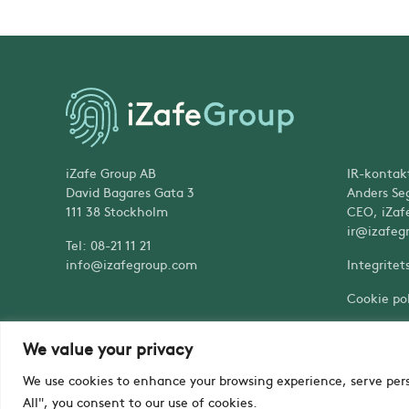
iZafe Group AB
IR-kontak
David Bagares Gata 3
Anders Se
111 38 Stockholm
CEO, iZaf
ir@izafeg
Tel: 08-21 11 21
info@izafegroup.com
Integritet
Cookie pol
We value your privacy
We use cookies to enhance your browsing experience, serve perso
Copyright © iZafe Group AB 2023
All", you consent to our use of cookies.