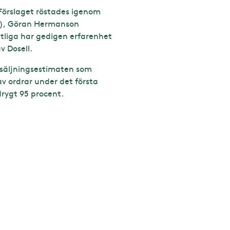
. Förslaget röstades igenom
de), Göran Hermanson
mtliga har gedigen erfarenhet
v Dosell.
rsäljningsestimaten som
v ordrar under det första
drygt 95 procent.