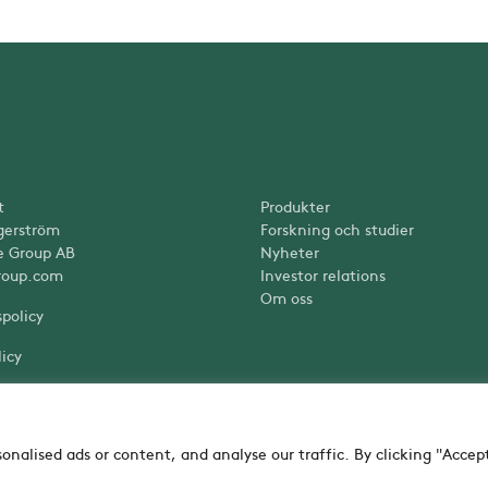
t
Produkter
gerström
Forskning och studier
e Group AB
Nyheter
roup.com
Investor relations
Om oss
spolicy
icy
nalised ads or content, and analyse our traffic. By clicking "Accep