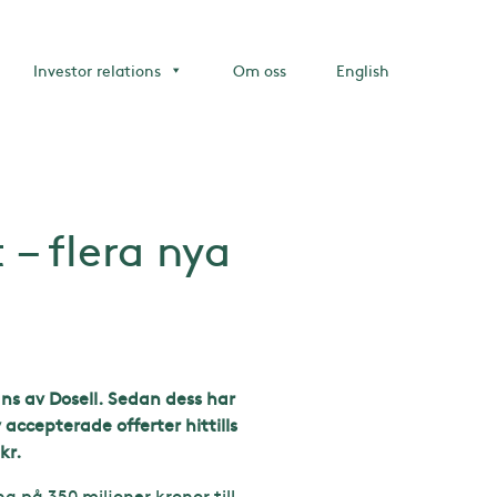
Investor relations
Om oss
English
– flera nya
ns av Dosell. Sedan dess har
 accepterade offerter hittills
kr.
ng på 350 miljoner kronor till