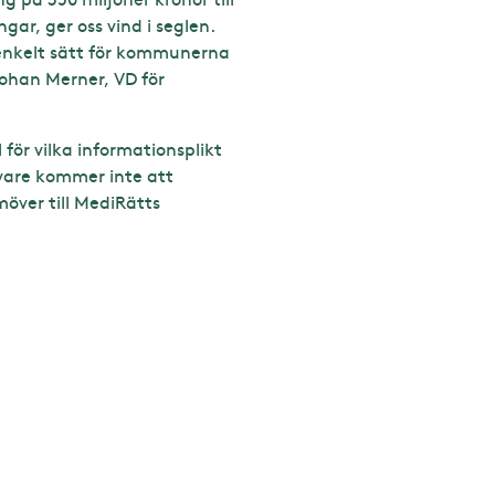
ar, ger oss vind i seglen.
enkelt sätt för kommunerna
Johan Merner, VD för
ör vilka informationsplikt
ivare kommer inte att
över till MediRätts