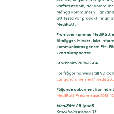
välfärdsteknik, där kommunern
Många kommuner vill använda 
att testa vår produkt innan m
MediRätt.
Framöver kommer MediRätt end
föreligger. Mindre, icke info
kommuniceras genom PM. För u
kvartalsrapporter.
Stockholm 2018-12-04
För frågor hänvisas till VD Ca
carl.johan.merner@mediratt
Följande dokument kan hämt
MediRatt Pressrelease 2018-1
MediRätt AB (publ)
Stockholmsvägen 33