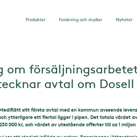
Produkter
Forskning och studier
Nyheter
 om försäljningsarbetet 
ecknar avtal om Dosell
 MediRätt sitt första avtal med en kommun avseende levera
 ytterligare ett flertal ligger i pipen. Det totala värdet av
30 000 kr, och värdet av utestående offerter till ca 1 miljon 
vi ser ett stadigt inflöde av ordrar. Regeringens jättesatsni