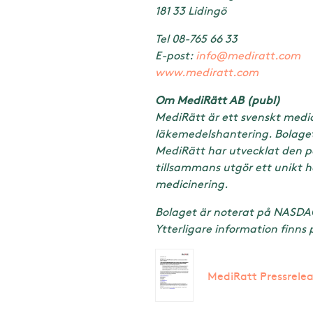
181 33 Lidingö
Tel 08-765 66 33
E-post:
info@mediratt.com
www.mediratt.com
Om MediRätt AB (publ)
MediRätt är ett svenskt medic
läkemedelshantering. Bolaget
MediRätt har utvecklat den p
tillsammans utgör ett unikt he
medicinering.
Bolaget är noterat på NASDAQ 
Ytterligare information finns
MediRatt Pressrelea