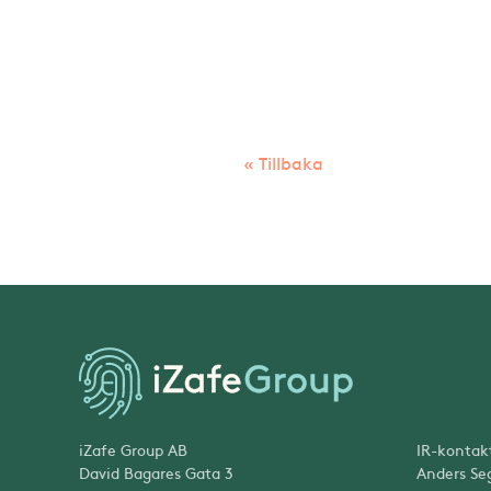
« Tillbaka
iZafe Group AB
IR-kontak
David Bagares Gata 3
Anders Se