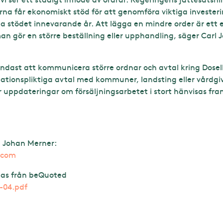
a får ekonomiskt stöd för att genomföra viktiga investering
stödet innevarande år. Att lägga en mindre order är ett 
an gör en större beställning eller upphandling, säger Carl 
ast att kommunicera större ordnar och avtal kring Dosell f
rmationspliktiga avtal med kommuner, landsting eller vårdg
ppdateringar om försäljningsarbetet i stort hänvisas fram
rl Johan Merner:
.com
as från beQuoted
2-04.pdf