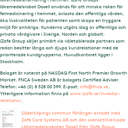
läkemedelsrobot Dosell används för att minska risken för
felmedicinering i hemmet, avlasta den offentliga vården,
öka livskvaliteten för patienten samt skapa en tryggare
miljö för anhöriga. Kunderna utgörs idag av offentliga och
privata vårdgivare i Sverige, Norden och globalt.
iZafe Group säljer primärt via väletablerade partners som
redan besitter långa och djupa kundrelationer med de
prioriterade kundgrupperna. Huvudkontoret ligger i
Stockholm.
Bolaget är noterat på NASDAQ First North Premier Growth
Market. FNCA Sweden AB är bolagets Certified Adviser.
Telefon: +46 (0) 8 528 00 399. E-post:
info@fnca.se
.
Ytterligare information finns på
www.izafe.se/investor-
relations/
.
Söderköpings kommun förlänger avtalet med
Zafe Care Systems AB och den svensktillverkade
Läkemedelsroboten Dosell från iZafe Group.