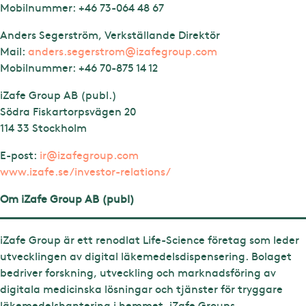
Mobilnummer: +46 73-064 48 67
Anders Segerström, Verkställande Direktör
Mail:
anders.segerstrom@izafegroup.com
Mobilnummer:
+46 70-875 14 12
iZafe Group AB (publ.)
Södra Fiskartorpsvägen 20
114 33 Stockholm
E-post:
ir@izafegroup.com
www.izafe.se/investor-relations/
Om iZafe Group AB (publ)
iZafe Group är ett renodlat Life-Science företag som leder
utvecklingen av digital läkemedelsdispensering. Bolaget
bedriver forskning, utveckling och marknadsföring av
digitala medicinska lösningar och tjänster för tryggare
läkemedelshantering i hemmet. iZafe Groups