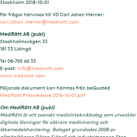
Stockholm 2018-10-01
För frågor hänvisas till VD Carl Johan Merner:
carl.johan.merner@mediratt.com
MediRätt AB (publ)
Stockholmsvägen 33
181 33 Lidingö
Tel 08-765 66 33
E-post:
info@mediratt.com
www.mediratt.com
Följande dokument kan hämtas från beQuoted
MediRatt Pressrelease 2018-10-01.pdf
Om MediRätt AB (publ)
MediRätt är ett svenskt medicinteknikbolag som utvecklar
digitala lösningar för säkrare medicinering och
läkemedelshantering. Bolaget grundades 2008 av
allmänläkaren Göran Sjönell och industrimannen Sten