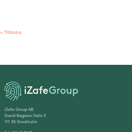
« Tillbaka
iZafe Group AB
David Bagares Gata 3
111 38 Stockholm