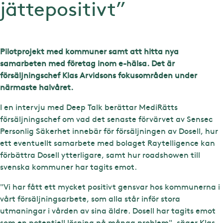
jättepositivt”
Pilotprojekt med kommuner samt att hitta nya
samarbeten med företag inom e-hälsa. Det är
försäljningschef Klas Arvidsons fokusområden under
närmaste halvåret.
I en intervju med Deep Talk berättar MediRätts
försäljningschef om vad det senaste förvärvet av Sensec
Personlig Säkerhet innebär för försäljningen av Dosell, hur
ett eventuellt samarbete med bolaget Raytelligence kan
förbättra Dosell ytterligare, samt hur roadshowen till
svenska kommuner har tagits emot.
"Vi har fått ett mycket positivt gensvar hos kommunerna i
vårt försäljningsarbete, som alla står inför stora
utmaningar i vården av sina äldre. Dosell har tagits emot
som en potentiell lösning på många problem", säger Klas