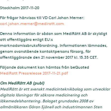
Stockholm 2017-11-20
För frågor hänvisas till VD Carl Johan Merner:
carl.johan.merner@mediratt.com
Denna information är sådan som MediRätt AB är skyldigt
att offentliggöra enligt EU:s
marknadsmissbruksförordning. Informationen lämnades,
genom ovanstående kontaktpersons försorg, för
offentliggörande den 21 november 2017 kl. 15.35 CET.
Följande dokument kan hämtas från beQuoted
MediRatt Pressrelease 2017-11-21.pdf
Om MediRätt AB (publ)
MediRätt är ett svenskt medicinteknikbolag som utvecklar
digitala lösningar för säkrare medicinering och
läkemedelshantering. Bolaget grundades 2008 av
allmänläkaren Göran Sjönell och industrimannen Sten