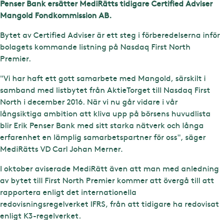
Penser Bank ersätter MediRätts tidigare Certified Adviser
Mangold Fondkommission AB.
Bytet av Certified Adviser är ett steg i förberedelserna inför
bolagets kommande listning på Nasdaq First North
Premier.
"Vi har haft ett gott samarbete med Mangold, särskilt i
samband med listbytet från AktieTorget till Nasdaq First
North i december 2016. När vi nu går vidare i vår
långsiktiga ambition att kliva upp på börsens huvudlista
blir Erik Penser Bank med sitt starka nätverk och långa
erfarenhet en lämplig samarbetspartner för oss", säger
MediRätts VD Carl Johan Merner.
I oktober aviserade MediRätt även att man med anledning
av bytet till First North Premier kommer att övergå till att
rapportera enligt det internationella
redovisningsregelverket IFRS, från att tidigare ha redovisat
enligt K3-regelverket.