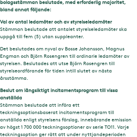
bolagsstämman beslutade, med erforderlig majoritet,
bland annat följande:
Val av antal ledamöter och av styrelseledamöter
Stämman beslutade att antalet styrelseledamöter ska
uppgå till fem (5) utan suppleanter.
Det beslutades om nyval av Bosse Johansson, Magnus
Engman och Björn Rosengren till ordinarie ledamöter av
styrelsen. Beslutades att utse Björn Rosengren till
styrelseordförande för tiden intill slutet av nästa
årsstämma.
Beslut om långsiktigt incitamentsprogram till vissa
anställda
Stämman beslutade att införa ett
teckningsoptionsbaserat incitamentsprogram till
anställda enligt styrelsens förslag, innebärande emission
av högst 1 700 000 teckningsoptioner av serie TO11. Varje
teckningsoption ger rätt att under nyttjandeperioden