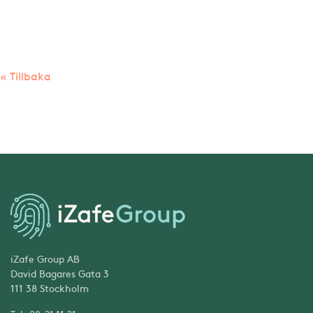
« Tillbaka
iZafe Group AB
David Bagares Gata 3
111 38 Stockholm