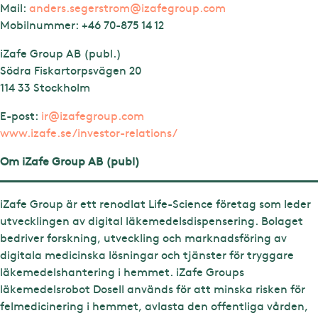
Mail:
anders.segerstrom@izafegroup.com
Mobilnummer:
+46 70-875 14 12
iZafe Group AB (publ.)
Södra Fiskartorpsvägen 20
114 33 Stockholm
E-post:
ir@izafegroup.com
www.izafe.se/investor-relations/
Om iZafe Group AB (publ)
iZafe Group är ett renodlat Life-Science företag som leder
utvecklingen av digital läkemedelsdispensering. Bolaget
bedriver forskning, utveckling och marknadsföring av
digitala medicinska lösningar och tjänster för tryggare
läkemedelshantering i hemmet. iZafe Groups
läkemedelsrobot Dosell används för att minska risken för
felmedicinering i hemmet, avlasta den offentliga vården,