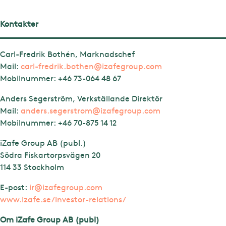
Kontakter
Carl-Fredrik Bothén, Marknadschef
Mail:
carl-fredrik.bothen@izafegroup.com
Mobilnummer: +46 73-064 48 67
Anders Segerström, Verkställande Direktör
Mail:
anders.segerstrom@izafegroup.com
Mobilnummer:
+46 70-875 14 12
iZafe Group AB (publ.)
Södra Fiskartorpsvägen 20
114 33 Stockholm
E-post:
ir@izafegroup.com
www.izafe.se/investor-relations/
Om iZafe Group AB (publ)