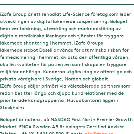
iZafe Group är ett renodlat Life-Science företag som leder
utvecklingen av digital läkemedelsdispensering. Bolaget
bedriver forskning, utveckling och marknadsföring av
digitala medicinska lösningar och tjänster för tryggare
läkemedelshantering i hemmet. iZafe Groups
läkemedelsrobot Dosell används för att minska risken för
felmedicinering i hemmet, avlasta den offentliga vården,
öka livskvaliteten för patienten samt skapa en tryggare
miljö för anhöriga. Kunderna utgörs idag av offentliga och
privata vårdgivare i Sverige, Norden och globalt.
iZafe Group säljer primärt via väletablerade partners som
redan besitter långa och djupa kundrelationer med de
prioriterade kundgrupperna. Huvudkontoret ligger i
Stockholm.
Bolaget är noterat på NASDAQ First North Premier Growth
Market. FNCA Sweden AB är bolagets Certified Adviser.
Telefon: +46 (0) 8 528 00 399. E-post:
info@fnca.se
.