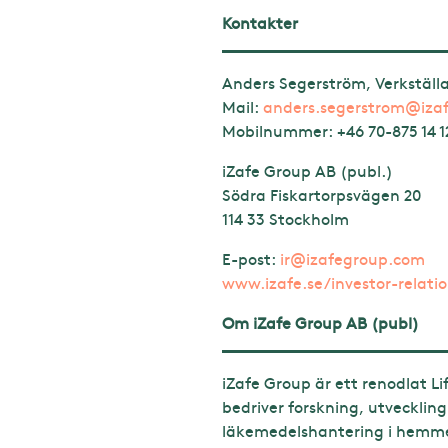
Kontakter
Anders Segerström, Verkställ
Mail:
anders.segerstrom@iza
Mobilnummer:
+46 70-875 14 1
iZafe Group AB (publ.)
Södra Fiskartorpsvägen 20
114 33 Stockholm
E-post:
ir@izafegroup.com
www.izafe.se/investor-relati
Om iZafe Group AB (publ)
iZafe Group är ett renodlat L
bedriver forskning, utvecklin
läkemedelshantering i hemmet