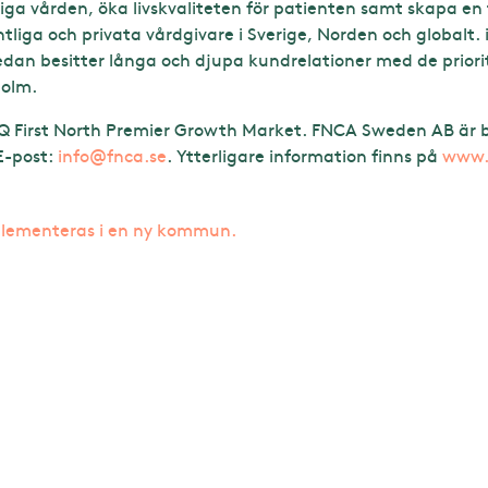
iga vården, öka livskvaliteten för patienten samt skapa en 
liga och privata vårdgivare i Sverige, Norden och globalt. 
edan besitter långa och djupa kundrelationer med de prio
holm.
 First North Premier Growth Market. FNCA Sweden AB är bo
 E-post:
info@fnca.se
. Ytterligare information finns på
www.i
mplementeras i en ny kommun.