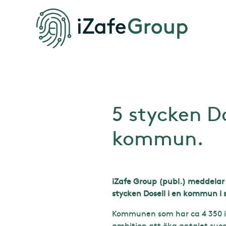
5 stycken D
kommun.
iZafe Group (publ.) meddelar
stycken Dosell i en kommun i 
Kommunen som har ca 4 350 inv
ambition att öka antalet succ