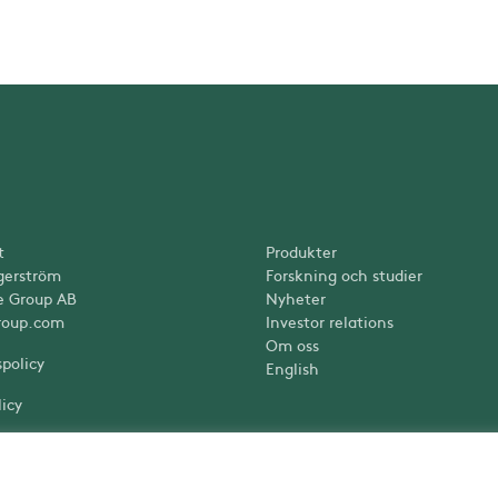
t
Produkter
gerström
Forskning och studier
e Group AB
Nyheter
roup.com
Investor relations
Om oss
spolicy
English
icy