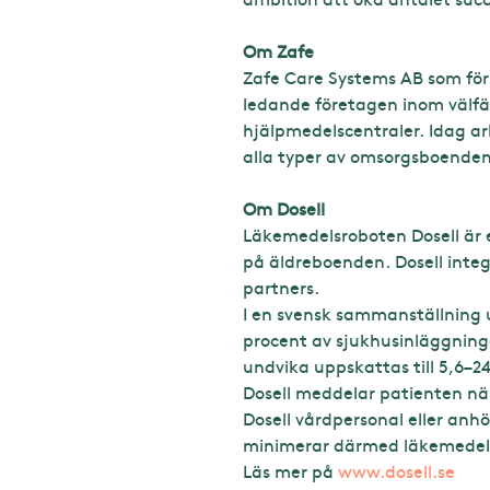
Om Zafe
Zafe Care Systems AB som för
ledande företagen inom välf
hjälpmedelscentraler. Idag a
alla typer av omsorgsboenden
Om Dosell
Läkemedelsroboten Dosell är e
på äldreboenden. Dosell integr
partners.
I en svensk sammanställning u
procent av sjukhusinläggning
undvika uppskattas till 5,6–24
Dosell meddelar patienten nä
Dosell vårdpersonal eller anh
minimerar därmed läkemedels
Läs mer på
www.dosell.se