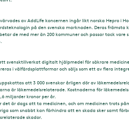
värvades av AddLife koncernen ingår likt norska Hepro i H
ärdsteknologin på den svenska marknaden. Deras främsta 
rbetar de med mer än 200 kommuner och passar tack vare s
.
tt svensktillverkat digitalt hjälpmedel för säkrare medici
eras i välfärdsplattformar och säljs som ett av flera integ
ppskattas att 3 000 svenskar årligen dör av läkemedelsrel
arna är läkemedelsrelaterade. Kostnaderna för läkemedels
,6 miljarder kronor per år.
r det är dags att ta medicinen, och om medicinen trots påm
öriga som snabbt kan förhindra att en skada sker samt för
relaterade skador.