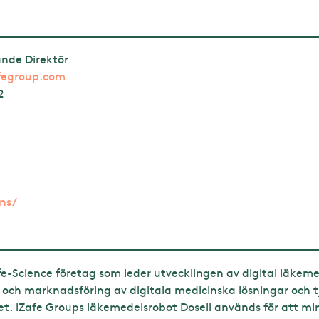
ande Direktör
fegroup.com
2
ons/
ife-Science företag som leder utvecklingen av digital läkem
g och marknadsföring av digitala medicinska lösningar och t
. iZafe Groups läkemedelsrobot Dosell används för att mins