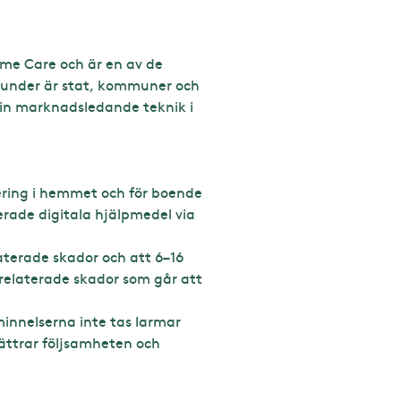
ome Care och är en av de
kunder är stat, kommuner och
in marknadsledande teknik i
nering i hemmet och för boende
rerade digitala hjälpmedel via
aterade skador och att 6–16
relaterade skador som går att
innelserna inte tas larmar
bättrar följsamheten och