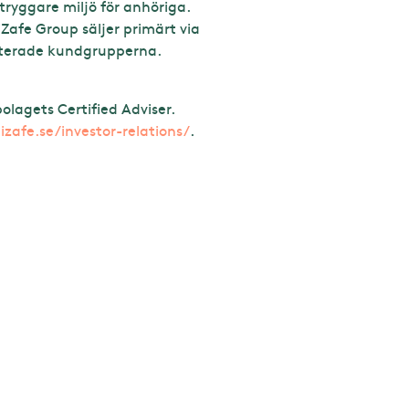
tryggare miljö för anhöriga.
iZafe Group säljer primärt via
riterade kundgrupperna.
lagets Certified Adviser.
zafe.se/investor-relations/
.