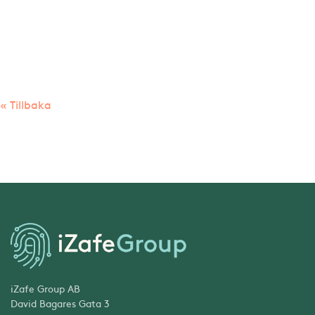
« Tillbaka
iZafe Group AB
David Bagares Gata 3