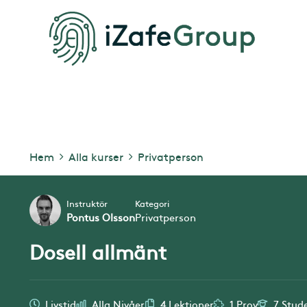
Hem
Alla kurser
Privatperson
Instruktör
Kategori
Pontus Olsson
Privatperson
Dosell allmänt
Livstid
Alla Nivåer
4 Lektioner
1 Prov
7 Stud