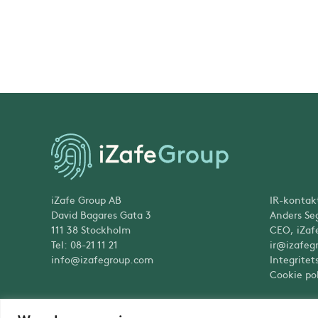
iZafe Group AB
IR-kontak
David Bagares Gata 3
Anders Se
111 38 Stockholm
CEO, iZaf
Tel: 08-21 11 21
ir@izafeg
info@izafegroup.com
Integritet
Cookie pol