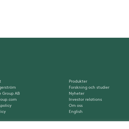
t
Produkter
gerström
Forskning och studier
e Group AB
Nyheter
roup.com
Investor relations
spolicy
Om oss
icy
English