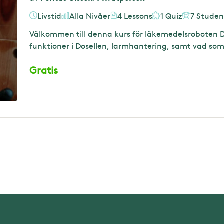
Livstid
Alla Nivåer
4 Lessons
1 Quiz
7 Studen
Välkommen till denna kurs för läkemedelsroboten D
funktioner i Dosellen, larmhantering, samt vad so
Gratis