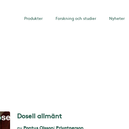
Produkter
Forskning och studier
Nyheter
Dosell allmänt
av
Pontus Olsson
i
Privatperson