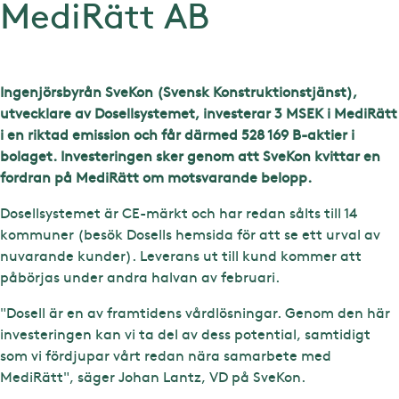
MediRätt AB
Ingenjörsbyrån SveKon (Svensk Konstruktionstjänst),
utvecklare av Dosellsystemet, investerar 3 MSEK i MediRätt
i en riktad emission och får därmed 528 169 B-aktier i
bolaget. Investeringen sker genom att SveKon kvittar en
fordran på MediRätt om motsvarande belopp.
Dosellsystemet är CE-märkt och har redan sålts till 14
kommuner (besök Dosells hemsida för att se ett urval av
nuvarande kunder). Leverans ut till kund kommer att
påbörjas under andra halvan av februari.
"Dosell är en av framtidens vårdlösningar. Genom den här
investeringen kan vi ta del av dess potential, samtidigt
som vi fördjupar vårt redan nära samarbete med
MediRätt", säger Johan Lantz, VD på SveKon.