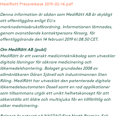
MediRatt Pressrelease 2019-02-14.pdf
Denna information är sådan som MediRätt AB är skyldigt
att offentliggöra enligt EU:s
marknadsmissbruksförordning. Informationen lämnades,
genom ovanstående kontaktpersons försorg, för
offentliggörande den 14 februari 2019 kl.08.50 CET.
Om MediRätt AB (publ)
MediRätt är ett svenskt medicinteknikbolag som utvecklar
digitala lösningar för säkrare medicinering och
läkemedelshantering. Bolaget grundades 2008 av
allmänläkaren Göran Sjönell och industrimannen Sten
Röing. MediRätt har utvecklat den patenterade digitala
läkemedelsautomaten Dosell samt en rad applikationer
som tillsammans utgör ett unikt helhetskoncept för att
säkerställa att äldre och multisjuka får en tillförlitlig och
säker medicinering.
Bolaget är noterat på NASDAQ First North Premier. Erik