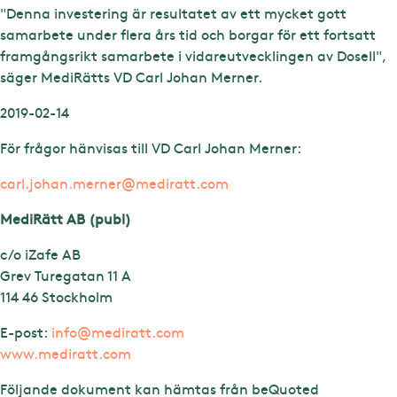
"Denna investering är resultatet av ett mycket gott
samarbete under flera års tid och borgar för ett fortsatt
framgångsrikt samarbete i vidareutvecklingen av Dosell",
säger MediRätts VD Carl Johan Merner.
2019-02-14
För frågor hänvisas till VD Carl Johan Merner:
carl.johan.merner@mediratt.com
MediRätt AB (publ)
c/o iZafe AB
Grev Turegatan 11 A
114 46 Stockholm
E-post:
info@mediratt.com
www.mediratt.com
Följande dokument kan hämtas från beQuoted