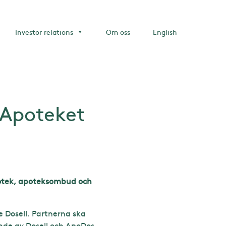
Investor relations
Om oss
English
 Apoteket
apotek, apoteksombud och
 Dosell. Partnerna ska
nde av Dosell och ApoDos.