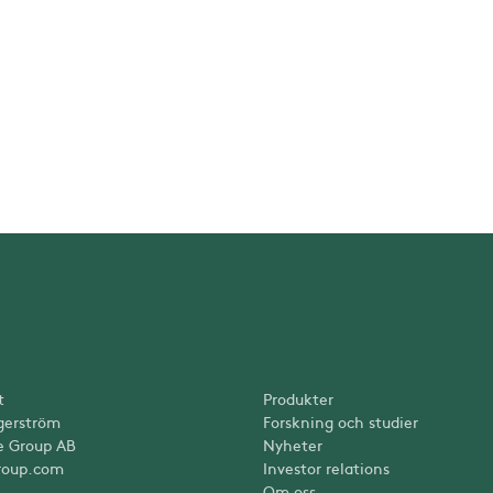
t
Produkter
gerström
Forskning och studier
e Group AB
Nyheter
roup.com
Investor relations
Om oss