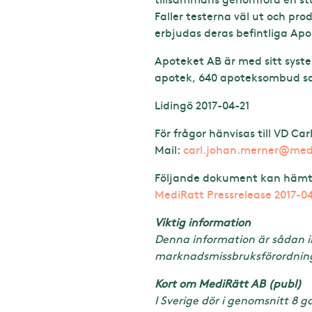
Faller testerna väl ut och pr
erbjudas deras befintliga Ap
Apoteket AB är med sitt syste
apotek, 640 apoteksombud sa
Lidingö 2017-04-21
För frågor hänvisas till VD Ca
Mail:
carl.johan.merner@med
Följande dokument kan hämt
MediRatt Pressrelease 2017-04
Viktig information
Denna information är sådan in
marknadsmissbruksförordning. 
Kort om MediRätt AB (publ)
I Sverige dör i genomsnitt 8 