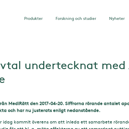
Produkter
Forskning och studier
Nyheter
vtal undertecknat med
e
en från MediRätt den 2017-04-20. Siffrorna rörande antalet 
kta och har nu justerats enligt nedanstående.
 idag kommit överens om att inleda ett samarbete rörande
die för att bl. a. mäta effekterna av ett samordnat nyttja