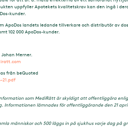
odukten uppfyller Apotekets kvalitetskrav kan den ingå i de
oDos-kunder.
m ApoDos landets ledande tillverkare och distributör av do
mt 102 000 ApoDos-kunder.
rl Johan Merner.
iratt.com
as från beQuoted
-21.pdf
formation som MediRätt är skyldigt att offentliggöra enlig
Informationen lämnades för offentliggörande den 21 april 20
gamla människor och 500 läggs in på sjukhus varje dag på g