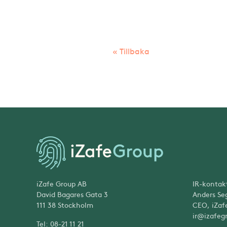
« Tillbaka
iZafe Group AB
IR-kontak
David Bagares Gata 3
Anders Se
111 38 Stockholm
CEO, iZaf
ir@izafeg
Tel: 08-21 11 21