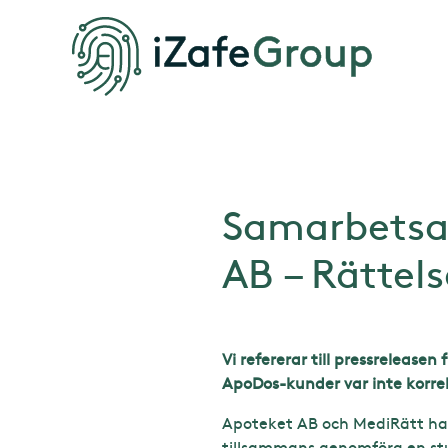
Samarbetsa
AB – Rättels
Vi refererar till pressreleas
ApoDos-kunder var inte korre
Apoteket AB och MediRätt har
tillsammans genomföra en stu