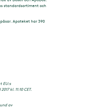
ras standardsortiment och
spåsar. Apoteket har 390
t EU:s
17 kl. 11:10 CET.
rund av