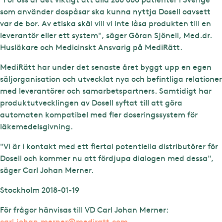
som använder dospåsar ska kunna nyttja Dosell oavsett
var de bor. Av etiska skäl vill vi inte låsa produkten till en
leverantör eller ett system", säger Göran Sjönell, Med.dr.
Husläkare och Medicinskt Ansvarig på MediRätt.
MediRätt har under det senaste året byggt upp en egen
säljorganisation och utvecklat nya och befintliga relationer
med leverantörer och samarbetspartners. Samtidigt har
produktutvecklingen av Dosell syftat till att göra
automaten kompatibel med fler doseringssystem för
läkemedelsgivning.
"Vi är i kontakt med ett flertal potentiella distributörer för
Dosell och kommer nu att fördjupa dialogen med dessa",
säger Carl Johan Merner.
Stockholm 2018-01-19
För frågor hänvisas till VD Carl Johan Merner:
carl.johan.merner@mediratt.com