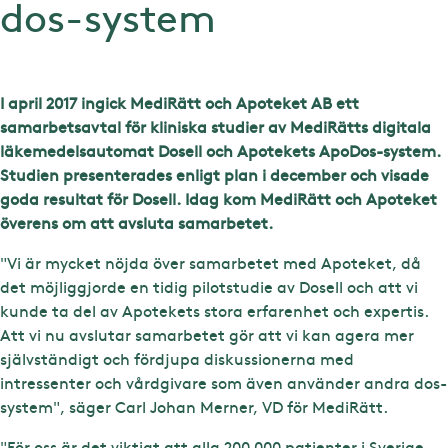
dos-system
I april 2017 ingick MediRätt och Apoteket AB ett
samarbetsavtal för kliniska studier av MediRätts digitala
läkemedelsautomat Dosell och Apotekets ApoDos-system.
Studien presenterades enligt plan i december och visade
goda resultat för Dosell. Idag kom MediRätt och Apoteket
överens om att avsluta samarbetet.
"Vi är mycket nöjda över samarbetet med Apoteket, då
det möjliggjorde en tidig pilotstudie av Dosell och att vi
kunde ta del av Apotekets stora erfarenhet och expertis.
Att vi nu avslutar samarbetet gör att vi kan agera mer
självständigt och fördjupa diskussionerna med
intressenter och vårdgivare som även använder andra dos-
system", säger Carl Johan Merner, VD för MediRätt.
"För oss är det viktigt att alla 200 000 patienter i Sverige