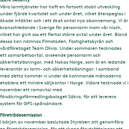
Våra larmtjänster har haft en fortsatt stabil utveckling
under fjärde kvartalet och under året, vilket återspeglas i
ökade intäkter och i ett ökat antal nya abonnemang. Vi är
branschledande i Sverige för personlarm inom vår nisch,
vilket har givit oss ett flertal större avtal under året. Bland
dessa kan nämnas Filmstaden, Fastighetsbyrån och
vårdföretaget Team Olivia. Under sommaren tecknades
ett samarbetsavtal, avseende personlarm och
säkerhetslösningar, med Nokas Norge, som är en ledande
leverantör av larm- och säkerhetslösningar. I samband
med detta kommer vi under de kommande månaderna
etablera ett mindre säljkontor i Norge. Vidare tecknade vi i
november ett ramavtal med
försäkringsförmedlingsbolaget Säkra, för att leverera
system för GPS-spårsändare.
Företrädesemission
I början av november beslutade Styrelsen att genomföra
en företrädesemission, för att skapa förutsättningar att