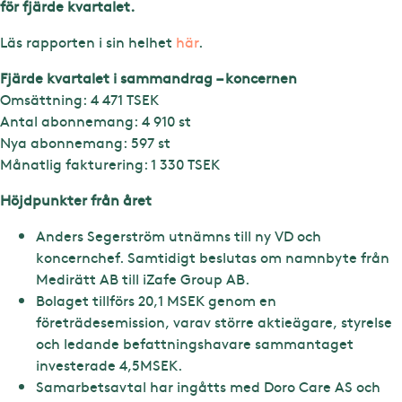
för fjärde kvartalet.
Läs rapporten i sin helhet
här
.
Fjärde kvartalet i sammandrag – koncernen
Omsättning: 4 471 TSEK
Antal abonnemang: 4 910 st
Nya abonnemang: 597 st
Månatlig fakturering: 1 330 TSEK
Höjdpunkter från året
Anders Segerström utnämns till ny VD och
koncernchef. Samtidigt beslutas om namnbyte från
Medirätt AB till iZafe Group AB.
Bolaget tillförs 20,1 MSEK genom en
företrädesemission, varav större aktieägare, styrelse
och ledande befattningshavare sammantaget
investerade 4,5MSEK.
Samarbetsavtal har ingåtts med Doro Care AS och