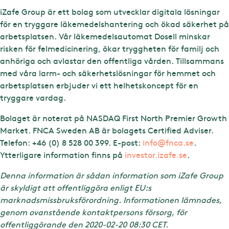
iZafe Group är ett bolag som utvecklar digitala lösningar
för en tryggare läkemedelshantering och ökad säkerhet på
arbetsplatsen. Vår läkemedelsautomat Dosell minskar
risken för felmedicinering, ökar tryggheten för familj och
anhöriga och avlastar den offentliga vården. Tillsammans
med våra larm- och säkerhetslösningar för hemmet och
arbetsplatsen erbjuder vi ett helhetskoncept för en
tryggare vardag.
Bolaget är noterat på NASDAQ First North Premier Growth
Market. FNCA Sweden AB är bolagets Certified Adviser.
Telefon: +46 (0) 8 528 00 399. E-post:
info@fnca.se
.
Ytterligare information finns på
investor.izafe.se
.
Denna information är sådan information som iZafe Group
är skyldigt att offentliggöra enligt EU:s
marknadsmissbruksförordning. Informationen lämnades,
genom ovanstående kontaktpersons försorg, för
offentliggörande den 2020-02-20 08:30 CET.