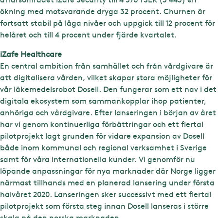
ökning med motsvarande dryga 32 procent. Churnen är
fortsatt stabil på låga nivåer och uppgick till 12 procent för
helåret och till 4 procent under fjärde kvartalet.
iZafe Healthcare
En central ambition från samhället och från vårdgivare är
att digitalisera vården, vilket skapar stora möjligheter för
vår läkemedelsrobot Dosell. Den fungerar som ett nav i det
digitala ekosystem som sammankopplar ihop patienter,
anhöriga och vårdgivare. Efter lanseringen i början av året
har vi genom kontinuerliga förbättringar och ett flertal
pilotprojekt lagt grunden för vidare expansion av Dosell
både inom kommunal och regional verksamhet i Sverige
samt för våra internationella kunder. Vi genomför nu
löpande anpassningar för nya marknader där Norge ligger
närmast tillhands med en planerad lansering under första
halvåret 2020. Lanseringen sker successivt med ett flertal
pilotprojekt som första steg innan Dosell lanseras i större
skala på den norska marknaden.