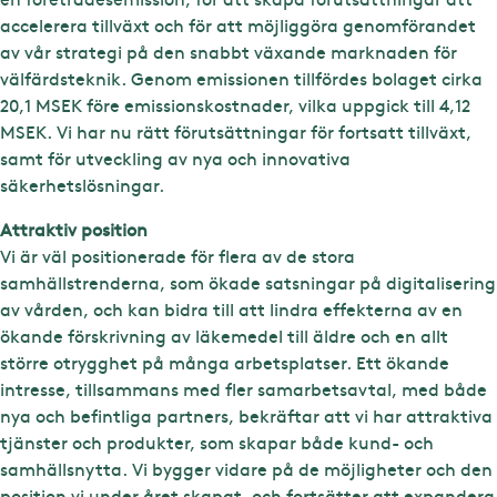
accelerera tillväxt och för att möjliggöra genomförandet
av vår strategi på den snabbt växande marknaden för
välfärdsteknik. Genom emissionen tillfördes bolaget cirka
20,1 MSEK före emissionskostnader, vilka uppgick till 4,12
MSEK. Vi har nu rätt förutsättningar för fortsatt tillväxt,
samt för utveckling av nya och innovativa
säkerhetslösningar.
Attraktiv position
Vi är väl positionerade för flera av de stora
samhällstrenderna, som ökade satsningar på digitalisering
av vården, och kan bidra till att lindra effekterna av en
ökande förskrivning av läkemedel till äldre och en allt
större otrygghet på många arbetsplatser. Ett ökande
intresse, tillsammans med fler samarbetsavtal, med både
nya och befintliga partners, bekräftar att vi har attraktiva
tjänster och produkter, som skapar både kund- och
samhällsnytta. Vi bygger vidare på de möjligheter och den
position vi under året skapat, och fortsätter att expandera