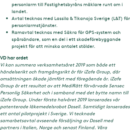
personlarm till Fastighetsbyråns mäklare runt om i
landet.
Avtal tecknas med Lassila & Tikanoja Sverige (L&T) för
personlarmstjänster.
Ramavtal tecknas med Säkra för GPS-system och
spårsändare, som en del i ett skadeförebyggande
projekt för att minska antalet stölder.
VD har ordet
Vi kan summera verksamhetsåret 2019 som både ett
händelserikt och framgångsrikt år för iZafe Group, där
omsättningen ökade jämfört med föregående år. iZafe
Group är ett resultat av att MediRätt förvärvade Sensec
Personlig Säkerhet och i samband med det bytte namn till
iZafe Group. Under första halvåret 2019 lanserades vår
patenterade läkemedelsrobot Dosell. Samtidigt lanserades
ett antal pilotprojekt i Sverige. Vi tecknade
samarbetsavtal avseende försäljning av Dosell med
partners i Italien, Norge och senast Finland. Våra