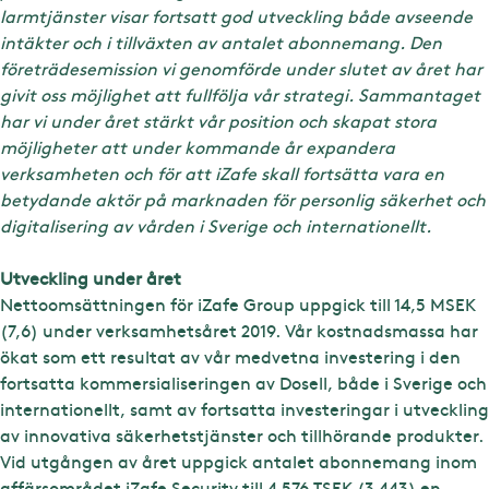
larmtjänster visar fortsatt god utveckling både avseende
intäkter och i tillväxten av antalet abonnemang. Den
företrädesemission vi genomförde under slutet av året har
givit oss möjlighet att fullfölja vår strategi. Sammantaget
har vi under året stärkt vår position och skapat stora
möjligheter att under kommande år expandera
verksamheten och för att iZafe skall fortsätta vara en
betydande aktör på marknaden för personlig säkerhet och
digitalisering av vården i Sverige och internationellt.
Utveckling under året
Nettoomsättningen för iZafe Group uppgick till 14,5 MSEK
(7,6) under verksamhetsåret 2019. Vår kostnadsmassa har
ökat som ett resultat av vår medvetna investering i den
fortsatta kommersialiseringen av Dosell, både i Sverige och
internationellt, samt av fortsatta investeringar i utveckling
av innovativa säkerhetstjänster och tillhörande produkter.
Vid utgången av året uppgick antalet abonnemang inom
affärsområdet iZafe Security till 4 576 TSEK (3 443) en