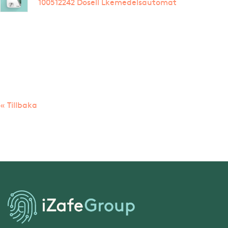
100512242 Dosell Lkemedelsautomat
« Tillbaka