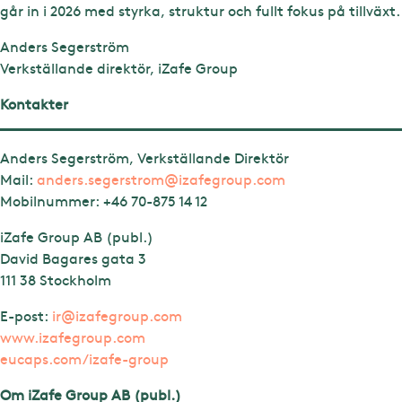
går in i 2026 med styrka, struktur och fullt fokus på tillväxt.
Anders Segerström
Verkställande direktör, iZafe Group
Kontakter
Anders Segerström, Verkställande Direktör
Mail:
anders.segerstrom@izafegroup.com
Mobilnummer:
+46 70-875 14 12
iZafe Group AB (publ.)
David Bagares gata 3
111 38 Stockholm
E-post:
ir@izafegroup.com
www.izafegroup.com
eucaps.com/izafe-group
Om iZafe Group AB (publ.)