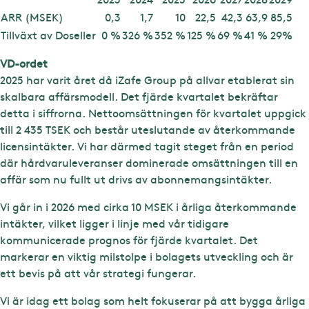
ARR (MSEK)
0,3
1,7
10
22,5
42,3
63,9
85,5
Tillväxt av Doseller
0 %
326 %
352 %
125 %
69 %
41 %
29%
VD-ordet
2025 har varit året då iZafe Group på allvar etablerat sin
skalbara affärsmodell. Det fjärde kvartalet bekräftar
detta i siffrorna. Nettoomsättningen för kvartalet uppgick
till 2 435 TSEK och består uteslutande av återkommande
licensintäkter. Vi har därmed tagit steget från en period
där hårdvaruleveranser dominerade omsättningen till en
affär som nu fullt ut drivs av abonnemangsintäkter.
Vi går in i 2026 med cirka 10 MSEK i årliga återkommande
intäkter, vilket ligger i linje med vår tidigare
kommunicerade prognos för fjärde kvartalet. Det
markerar en viktig milstolpe i bolagets utveckling och är
ett bevis på att vår strategi fungerar.
Vi är idag ett bolag som helt fokuserar på att bygga årliga