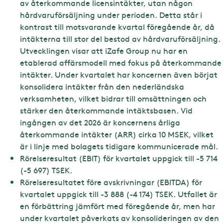
av återkommande licensintäkter, utan någon
hårdvaruförsäljning under perioden. Detta står i
kontrast till motsvarande kvartal föregående år, då
intäkterna till stor del bestod av hårdvaruförsäljning.
Utvecklingen visar att iZafe Group nu har en
etablerad affärsmodell med fokus på återkommande
intäkter. Under kvartalet har koncernen även börjat
konsolidera intäkter från den nederländska
verksamheten, vilket bidrar till omsättningen och
stärker den återkommande intäktsbasen. Vid
ingången av det 2026 är koncernens årliga
återkommande intäkter (ARR) cirka 10 MSEK, vilket
är i linje med bolagets tidigare kommunicerade mål.
Rörelseresultat (EBIT) för kvartalet uppgick till -5 714
(-5 697) TSEK.
Rörelseresultatet före avskrivningar (EBITDA) för
kvartalet uppgick till -3 888 (-4 174) TSEK. Utfallet är
en förbättring jämfört med föregående år, men har
under kvartalet påverkats av konsolideringen av den