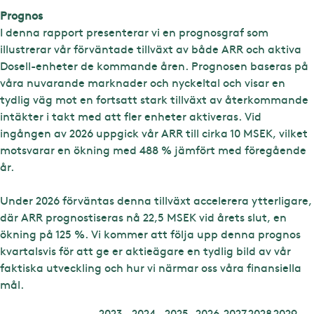
Prognos
I denna rapport presenterar vi en prognosgraf som
illustrerar vår förväntade tillväxt av både ARR och aktiva
Dosell-enheter de kommande åren. Prognosen baseras på
våra nuvarande marknader och nyckeltal och visar en
tydlig väg mot en fortsatt stark tillväxt av återkommande
intäkter i takt med att fler enheter aktiveras. Vid
ingången av 2026 uppgick vår ARR till cirka 10 MSEK, vilket
motsvarar en ökning med 488 % jämfört med föregående
år.
Under 2026 förväntas denna tillväxt accelerera ytterligare,
där ARR prognostiseras nå 22,5 MSEK vid årets slut, en
ökning på 125 %. Vi kommer att följa upp denna prognos
kvartalsvis för att ge er aktieägare en tydlig bild av vår
faktiska utveckling och hur vi närmar oss våra finansiella
mål.
2023
2024
2025
2026
2027
2028
2029