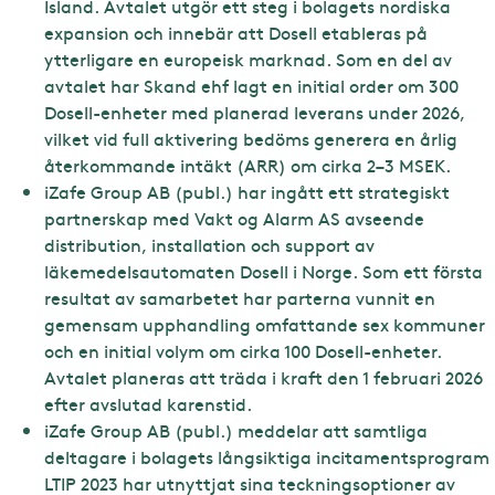
Island. Avtalet utgör ett steg i bolagets nordiska
expansion och innebär att Dosell etableras på
ytterligare en europeisk marknad. Som en del av
avtalet har Skand ehf lagt en initial order om 300
Dosell-enheter med planerad leverans under 2026,
vilket vid full aktivering bedöms generera en årlig
återkommande intäkt (ARR) om cirka 2–3 MSEK.
iZafe Group AB (publ.) har ingått ett strategiskt
partnerskap med Vakt og Alarm AS avseende
distribution, installation och support av
läkemedelsautomaten Dosell i Norge. Som ett första
resultat av samarbetet har parterna vunnit en
gemensam upphandling omfattande sex kommuner
och en initial volym om cirka 100 Dosell-enheter.
Avtalet planeras att träda i kraft den 1 februari 2026
efter avslutad karenstid.
iZafe Group AB (publ.) meddelar att samtliga
deltagare i bolagets långsiktiga incitamentsprogram
LTIP 2023 har utnyttjat sina teckningsoptioner av