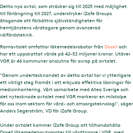
Detta nya avtal, som sträcker sig till 2025 med möjlighet
till förlängning till 2027, understryker iZafe Groups
åtagande att förbättra självständigheten för
hemtjänstens vårdtagare genom avancerad
välfärdsteknik.
Ramavtalet omfattar läkemedelsrobotar från
Dosell
och
har ett uppskattat värde på 42–52 miljoner kronor. Utöver
VGR är 46 kommuner anslutna för avrop på avtalet.
"Genom undertecknandet av detta avtal tar vi ytterligare
ett viktigt steg framåt i att erbjuda effektiva lösningar för
medicinhantering. Vårt samarbete med Atea Sverige och
det nytecknade avtalet med VGR markerar en milstolpe
för oss inom sektorn för vård- och omsorgsteknologi", säger
Anders Segerström, VD för iZafe Group.
Under avtalet kommer iZafe Group att tillhandahålla
Dosell läkemedelsautomater till vårdtagare i VGR, med