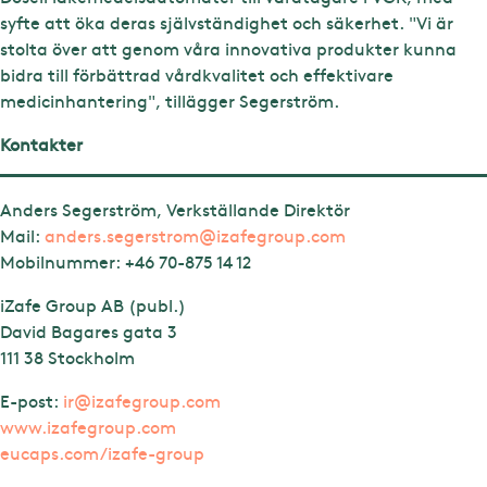
syfte att öka deras självständighet och säkerhet. "Vi är
stolta över att genom våra innovativa produkter kunna
bidra till förbättrad vårdkvalitet och effektivare
medicinhantering", tillägger Segerström.
Kontakter
Anders Segerström, Verkställande Direktör
Mail:
anders.segerstrom@izafegroup.com
Mobilnummer:
+46 70-875 14 12
iZafe Group AB (publ.)
David Bagares gata 3
111 38 Stockholm
E-post:
ir@izafegroup.com
www.izafegroup.com
eucaps.com/izafe-group