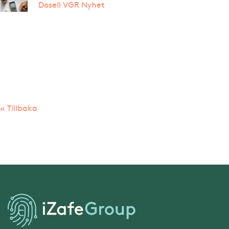
Dosell VGR Nyhet
« Tillbaka