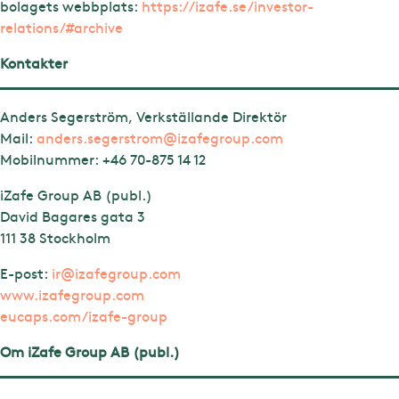
bolagets webbplats:
https://izafe.se/investor-
relations/#archive
Kontakter
Anders Segerström, Verkställande Direktör
Mail:
anders.segerstrom@izafegroup.com
Mobilnummer:
+46 70-875 14 12
iZafe Group AB (publ.)
David Bagares gata 3
111 38 Stockholm
E-post:
ir@izafegroup.com
www.izafegroup.com
eucaps.com/izafe-group
Om iZafe Group AB (publ.)