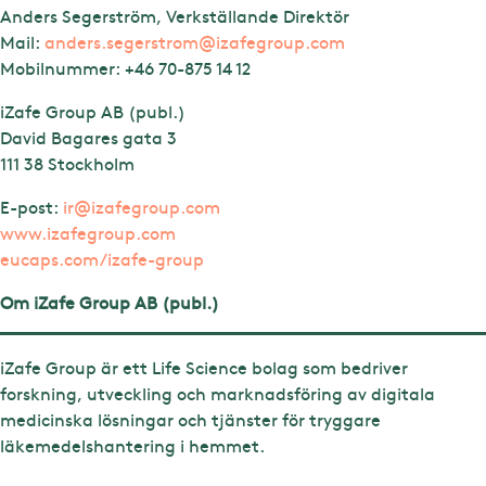
Anders Segerström, Verkställande Direktör
Mail:
anders.segerstrom@izafegroup.com
Mobilnummer:
+46 70-875 14 12
iZafe Group AB (publ.)
David Bagares gata 3
111 38 Stockholm
E-post:
ir@izafegroup.com
www.izafegroup.com
eucaps.com/izafe-group
Om iZafe Group AB (publ.)
iZafe Group är ett Life Science bolag som bedriver
forskning, utveckling och marknadsföring av digitala
medicinska lösningar och tjänster för tryggare
läkemedelshantering i hemmet.