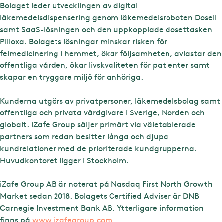
Bolaget leder utvecklingen av digital
läkemedelsdispensering genom läkemedelsroboten Dosell
samt SaaS-lösningen och den uppkopplade dosettasken
Pilloxa. Bolagets lösningar minskar risken för
felmedicinering i hemmet, ökar följsamheten, avlastar den
offentliga vården, ökar livskvaliteten för patienter samt
skapar en tryggare miljö för anhöriga.
Kunderna utgörs av privatpersoner, läkemedelsbolag samt
offentliga och privata vårdgivare i Sverige, Norden och
globalt. iZafe Group säljer primärt via väletablerade
partners som redan besitter långa och djupa
kundrelationer med de prioriterade kundgrupperna.
Huvudkontoret ligger i Stockholm.
iZafe Group AB är noterat på Nasdaq First North Growth
Market sedan 2018. Bolagets Certified Adviser är DNB
Carnegie Investment Bank AB. Ytterligare information
finns på
www.izafegroup.com