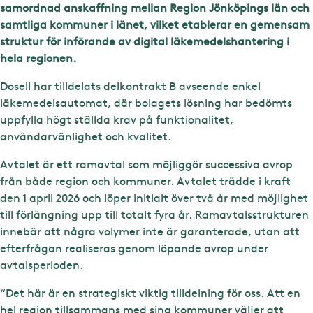
samordnad anskaffning mellan Region Jönköpings län och
samtliga kommuner i länet, vilket etablerar en gemensam
struktur för införande av digital läkemedelshantering i
hela regionen.
Dosell har tilldelats delkontrakt B avseende enkel
läkemedelsautomat, där bolagets lösning har bedömts
uppfylla högt ställda krav på funktionalitet,
användarvänlighet och kvalitet.
Avtalet är ett ramavtal som möjliggör successiva avrop
från både region och kommuner. Avtalet trädde i kraft
den 1 april 2026 och löper initialt över två år med möjlighet
till förlängning upp till totalt fyra år. Ramavtalsstrukturen
innebär att några volymer inte är garanterade, utan att
efterfrågan realiseras genom löpande avrop under
avtalsperioden.
“Det här är en strategiskt viktig tilldelning för oss. Att en
hel region tillsammans med sina kommuner väljer att