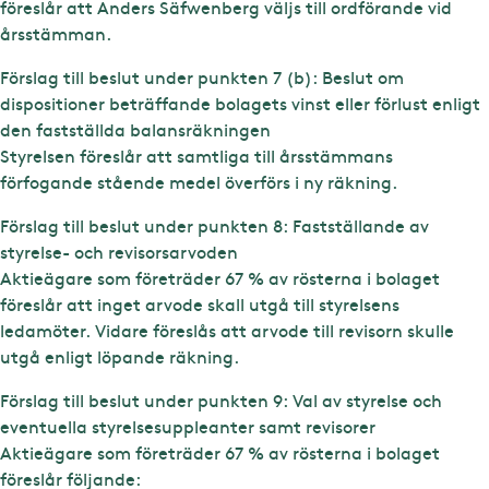
föreslår att Anders Säfwenberg väljs till ordförande vid
årsstämman.
Förslag till beslut under punkten 7 (b): Beslut om
dispositioner beträffande bolagets vinst eller förlust enligt
den fastställda balansräkningen
Styrelsen föreslår att samtliga till årsstämmans
förfogande stående medel överförs i ny räkning.
Förslag till beslut under punkten 8: Fastställande av
styrelse- och revisorsarvoden
Aktieägare som företräder 67 % av rösterna i bolaget
föreslår att inget arvode skall utgå till styrelsens
ledamöter. Vidare föreslås att arvode till revisorn skulle
utgå enligt löpande räkning.
Förslag till beslut under punkten 9: Val av styrelse och
eventuella styrelsesuppleanter samt revisorer
Aktieägare som företräder 67 % av rösterna i bolaget
föreslår följande: