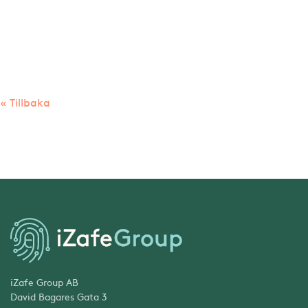
« Tillbaka
iZafe Group AB
David Bagares Gata 3