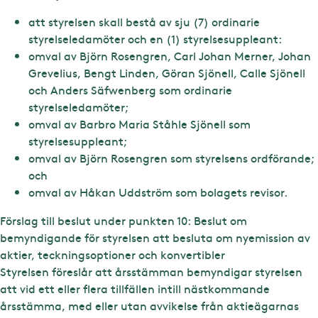
att styrelsen skall bestå av sju (7) ordinarie
styrelseledamöter och en (1) styrelsesuppleant:
omval av Björn Rosengren, Carl Johan Merner, Johan
Grevelius, Bengt Linden, Göran Sjönell, Calle Sjönell
och Anders Säfwenberg som ordinarie
styrelseledamöter;
omval av Barbro Maria Ståhle Sjönell som
styrelsesuppleant;
omval av Björn Rosengren som styrelsens ordförande;
och
omval av Håkan Uddström som bolagets revisor.
Förslag till beslut under punkten 10: Beslut om
bemyndigande för styrelsen att besluta om nyemission av
aktier, teckningsoptioner och konvertibler
Styrelsen föreslår att årsstämman bemyndigar styrelsen
att vid ett eller flera tillfällen intill nästkommande
årsstämma, med eller utan avvikelse från aktieägarnas