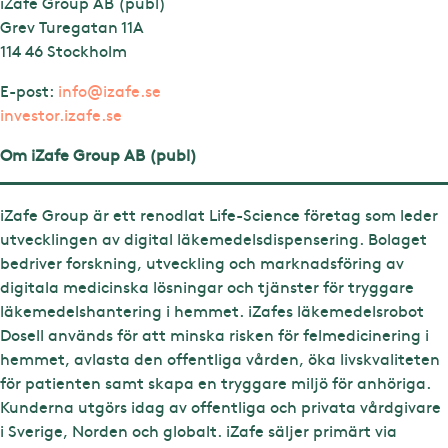
iZafe Group AB (publ)
Grev Turegatan 11A
114 46 Stockholm
E-post:
info@izafe.se
investor.izafe.se
Om iZafe Group AB (publ)
iZafe Group är ett renodlat Life-Science företag som leder
utvecklingen av digital läkemedelsdispensering. Bolaget
bedriver forskning, utveckling och marknadsföring av
digitala medicinska lösningar och tjänster för tryggare
läkemedelshantering i hemmet. iZafes läkemedelsrobot
Dosell används för att minska risken för felmedicinering i
hemmet, avlasta den offentliga vården, öka livskvaliteten
för patienten samt skapa en tryggare miljö för anhöriga.
Kunderna utgörs idag av offentliga och privata vårdgivare
i Sverige, Norden och globalt. iZafe säljer primärt via