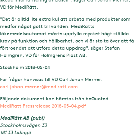
VD för MediRätt.
"Det är alltid lite extra kul att arbeta med produkter som
medför något gott till världen. MediRätts
läkemedelsautomat måste uppfylla mycket högt ställda
krav på funktion och hållbarhet, och vi är stolta över att få
förtroendet att utföra detta uppdrag", säger Stefan
Holmgren, VD för Holmgrens Plast AB.
Stockholm 2018-05-04
För frågor hänvisas till VD Carl Johan Merner:
carl.johan.merner@mediratt.com
Följande dokument kan hämtas från beQuoted
MediRatt Pressrelease 2018-05-04.pdf
MediRätt AB (publ)
Stockholmsvägen 33
181 33 Lidingö