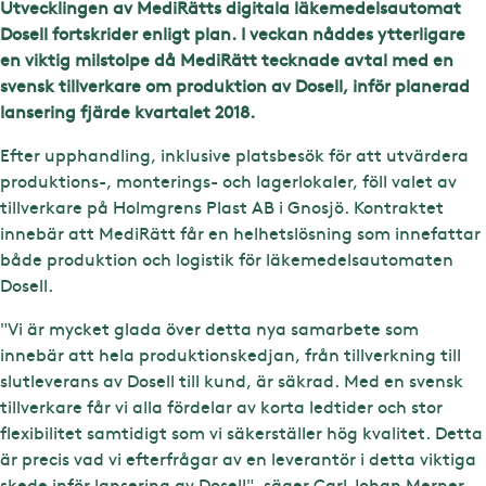
Utvecklingen av MediRätts digitala läkemedelsautomat
Dosell fortskrider enligt plan. I veckan nåddes ytterligare
en viktig milstolpe då MediRätt tecknade avtal med en
svensk tillverkare om produktion av Dosell, inför planerad
lansering fjärde kvartalet 2018.
Efter upphandling, inklusive platsbesök för att utvärdera
produktions-, monterings- och lagerlokaler, föll valet av
tillverkare på Holmgrens Plast AB i Gnosjö. Kontraktet
innebär att MediRätt får en helhetslösning som innefattar
både produktion och logistik för läkemedelsautomaten
Dosell.
"Vi är mycket glada över detta nya samarbete som
innebär att hela produktionskedjan, från tillverkning till
slutleverans av Dosell till kund, är säkrad. Med en svensk
tillverkare får vi alla fördelar av korta ledtider och stor
flexibilitet samtidigt som vi säkerställer hög kvalitet. Detta
är precis vad vi efterfrågar av en leverantör i detta viktiga
skede inför lansering av Dosell", säger Carl Johan Merner,