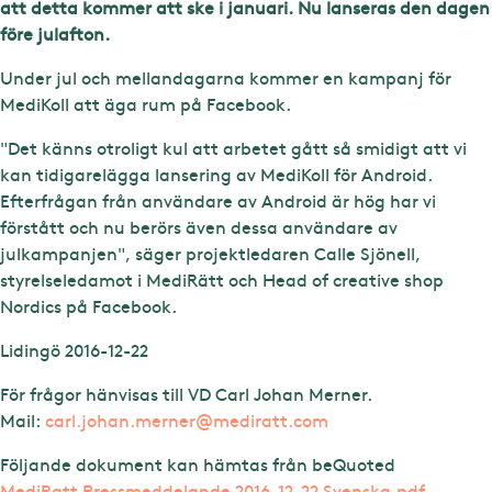
att detta kommer att ske i januari. Nu lanseras den dagen
före julafton.
Under jul och mellandagarna kommer en kampanj för
MediKoll att äga rum på Facebook.
"Det känns otroligt kul att arbetet gått så smidigt att vi
kan tidigarelägga lansering av MediKoll för Android.
Efterfrågan från användare av Android är hög har vi
förstått och nu berörs även dessa användare av
julkampanjen", säger projektledaren Calle Sjönell,
styrelseledamot i MediRätt och Head of creative shop
Nordics på Facebook.
Lidingö 2016-12-22
För frågor hänvisas till VD Carl Johan Merner.
Mail:
carl.johan.merner@mediratt.com
Följande dokument kan hämtas från beQuoted
MediRatt Pressmeddelande 2016-12-22 Svenska.pdf