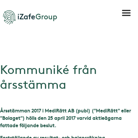
Kommuniké från
årsstämma
Årsstämman 2017 i MediRätt AB (publ) ("MediRätt" eller
"Bolaget") hölls den 25 april 2017 varvid aktieägarna
fattade följande beslut.
Fastställande av resultat- och balansräkning