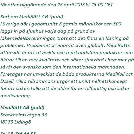
för offentliggörande den 28 april 2017 kl. 15.00 CET.
Kort om MediRätt AB (publ)
I Sverige dör i genomsnitt 8 gamla människor och 500
läggs in på sjukhus varje dag på grund av
läkemedelsbiverkningar, trots att det finns en lösning på
problemet. Problemet är enormt även globalt. MediRätts
affärsidé är att utveckla och marknadsföra produkter som
bidrar till en mer kvalitativ och säker sjukvård i hemmet på
såväl den svenska som den internationella marknaden.
Företaget har utvecklat de båda produkterna MediKoll och
Dosell, vilka tillsammans utgör ett unikt helhetskoncept
för att säkerställa att de äldre får en tillförlitlig och säker
medicinering.
MediRätt AB (publ)
Stockholmsvägen 33
181 33 Lidingö
Tel 08-765 66 33