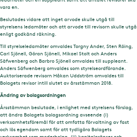
vara en.
Beslutades vidare att inget arvode skulle utgå till
styrelsens ledamöter och att arvode till revisorn skulle utgå
enligt godkänd räkning.
Till styrelseledamöter omvaldes Torgny Ander, Sten Röing,
Carl Sjönell, Göran Sjönell, Mikael Stolt och Anders
Säfwenberg och Barbro Sjönell omvaldes till suppleant.
Anders Säfwenberg omvaldes som styrelseordförande.
Auktoriserade revisorn Håkan Uddström omvaldes till
Bolagets revisor intill slutet av årsstämman 2018.
Ändring av bolagsordningen
Årsstämman beslutade, i enlighet med styrelsens förslag,
att ändra Bolagets bolagsordning avseende (i)
verksamhetsföremål för att omfatta förvaltning av fast
och lös egendom samt för att tydligöra Bolagets
verksamhet som moderbolag, (ii) kapitalgränser och