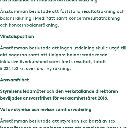
Årsstämman beslutade att fastställa resultaträkning och
balansräkning i MediRätt samt koncernresultaträkning
och koncernbalansräkning.
Vinstdisposition
Årsstämman beslutade att ingen utdelning skulle utgå till
aktieägarna samt att tidigare balanserade medel,
inklusive överkursfond samt årets resultat, totalt –
8 224 152 kr, överförs i ny räkning.
Ansvarsfrihet
Styrelsens ledamöter och den verkställande direktören
beviljades ansvarsfrihet för verksamhetsåret 2016.
Val av styrelse och revisor samt arvodering
Årsstämman beslutade att styrelsen ska bestå av sex
ledamöter och en suppleant samt att antalet revisorer ska